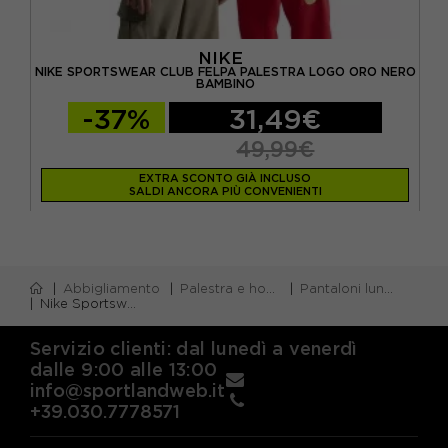
NIKE
NIKE SPORTSWEAR CLUB FELPA PALESTRA LOGO ORO NERO
N
BAMBINO
-37%
31,49€
49,99€
EXTRA SCONTO GIÀ INCLUSO
SALDI ANCORA PIÙ CONVENIENTI
Abbigliamento
Palestra e home gym
Pantaloni lunghi palestra
Nike Sportswear Club Pantacargo Logo Piccolo Nero Bambino
Servizio clienti: dal lunedì a venerdì
dalle 9:00 alle 13:00
info@sportlandweb.it
+39.030.7778571