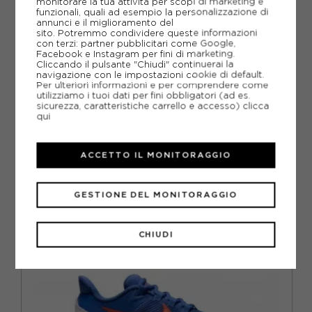
monitorare la tua attività per scopi di marketing e
funzionali, quali ad esempio la personalizzazione di
annunci e il miglioramento del
GUIDA ALLE TAGLIE
sito. Potremmo condividere queste informazioni
con terzi: partner pubblicitari come Google,
Facebook e Instagram per fini di marketing.
DOMANDE FREQUENTI
Cliccando il pulsante "Chiudi" continuerai la
navigazione con le impostazioni cookie di default.
Come ordinare la taglia giusta?
Per ulteriori informazioni e per comprendere come
utilizziamo i tuoi dati per fini obbligatori (ad es.
sicurezza, caratteristiche carrello e accesso)
clicca
qui
CONSIGLIATI DA NOI
ACCETTO IL MONITORAGGIO
GESTIONE DEL MONITORAGGIO
CHIUDI