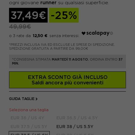
runner
ogni giovane
su qualsiasi superficie.
37,49€
-25%
49,99€
12,50 €
*PREZZI INCLUSA IVA ED ESCLUSE LE SPESE DI SPEDIZIONE.
SPEDIZIONE GRATUITA A PARTIRE DA 99,00€
*CONSEGNA STIMATA
MARTEDÌ 11 AGOSTO.
ORDINA ENTRO
37
MIN.
EXTRA SCONTO GIÀ INCLUSO
Saldi ancora più convenienti
GUIDA TAGLIE
Seleziona una taglia
EUR 36 / US 4Y
EUR 36.5 / US 4.5Y
EUR 37.5 / US 5Y
EUR 38 / US 5.5Y