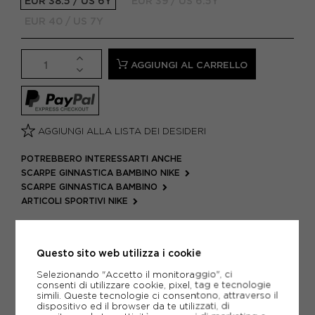
EUR 38.5 / US 6Y
EUR 39 / US 6.5Y
EUR 40 / US 7Y
AGGIUNGI AL CARRELLO
AGGIUNGI ALLA LISTA DEI DESIDERI
POTREBBERO INTERESSARTI ANCHE
SCARPE GINNASTICA BAMBINO NIKE
SCARPE GINNASTICA BAMBINO
ARTICOLI SPORTIVI NIKE
METODI DI PAGAMENTO
Questo sito web utilizza i cookie
Selezionando "Accetto il monitoraggio", ci
PIÙ INFORMAZIONI
consenti di utilizzare cookie, pixel, tag e tecnologie
simili. Queste tecnologie ci consentono, attraverso il
dispositivo ed il browser da te utilizzati, di
SCHEDA TECNICA