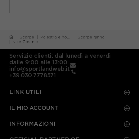
Scarpe
Palestra e home gym
Scarpe ginnastica bambino
Nike Cosmic Runner Gs Blu Nero - Scarpe Da Ginnastica Bambino
Servizio clienti: dal lunedì a venerdì
dalle 9:00 alle 13:00
info@sportlandweb.it
+39.030.7778571
LINK UTILI
IL MIO ACCOUNT
INFORMAZIONI