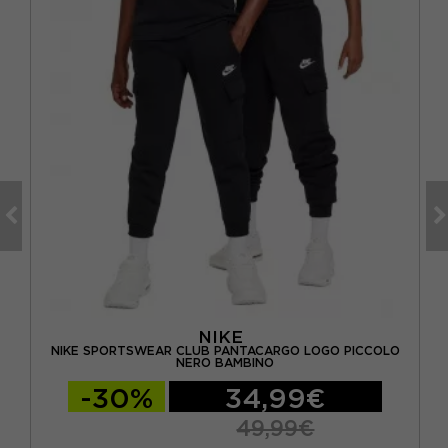
NIKE
OSH
NIKE SPORTSWEAR CLUB PANTACARGO LOGO PICCOLO
NI
NERO BAMBINO
-30%
34,99€
49,99€