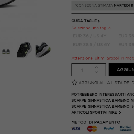
*CONSEGNA STIMATA
MARTEDÌ 1
GUIDA TAGLIE
Seleziona una taglia
EUR 36 / US 4Y
EUR 36
EUR 38.5 / US 6Y
EUR 39
Attenzione: ultimi articoli in ma
AGGIUN
AGGIUNGI ALLA LISTA DEI 
POTREBBERO INTERESSARTI AN
SCARPE GINNASTICA BAMBINO N
SCARPE GINNASTICA BAMBINO
ARTICOLI SPORTIVI NIKE
METODI DI PAGAMENTO