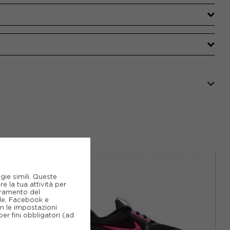
gie simili. Queste
e la tua attività per
ioramento del
gle, Facebook e
on le impostazioni
er fini obbligatori (ad