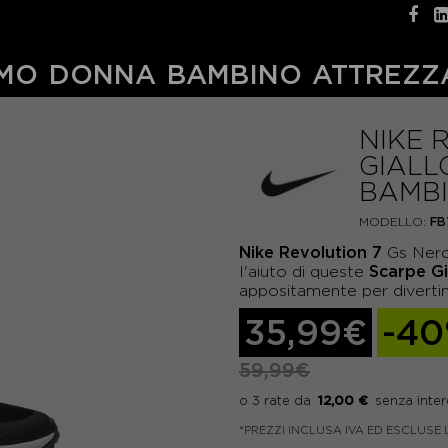
MO
DONNA
BAMBINO
ATTREZZ
NIKE 
GIALL
BAMB
MODELLO:
FB
Nike
Revolution
7
Gs Nero 
Scarpe Gi
l'aiuto di queste
appositamente per diverti
35,99€
-4
59,99€
12,00 €
*PREZZI INCLUSA IVA ED ESCLUSE 