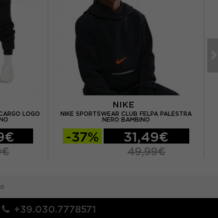
NIKE
ACARGO LOGO
NIKE SPORTSWEAR CLUB FELPA PALESTRA
INO
NERO BAMBINO
9€
-37%
31,49€
9€
49,99€
no
+39.030.7778571