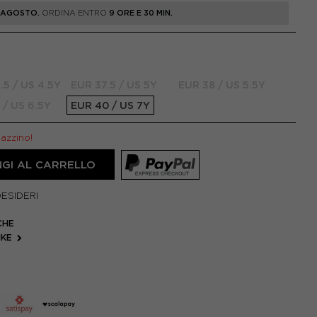
1 AGOSTO.
ORDINA ENTRO
9 ORE E 30 MIN.
.5 / US 4.5Y
EUR 37.5 / US 5Y
EUR 38 / US 5.5Y
 / US 6.5Y
EUR 40 / US 7Y
gazzino!
GI AL CARRELLO
DESIDERI
CHE
IKE