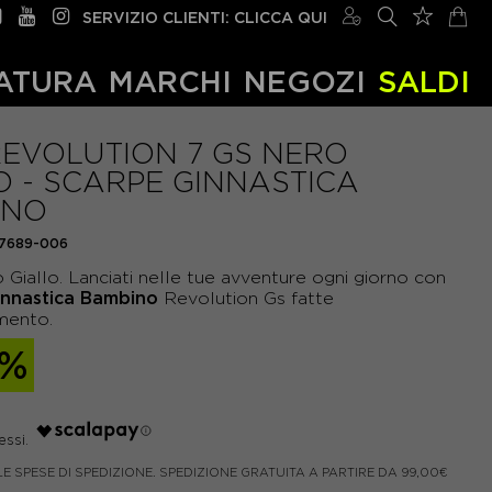
SERVIZIO CLIENTI: CLICCA QUI
ATURA
MARCHI
NEGOZI
SALDI
REVOLUTION 7 GS NERO
O - SCARPE GINNASTICA
INO
7689-006
Giallo. Lanciati nelle tue avventure ogni giorno con
nnastica
Bambino
Revolution Gs fatte
mento.
0%
LE SPESE DI SPEDIZIONE. SPEDIZIONE GRATUITA A PARTIRE DA 99,00€