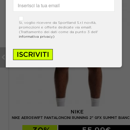
Si, voglio ricevere da Sportland S.r.l novità,
promozioni e offerte dedicate via email!.
(Trattamento dei dati come da punto 3 dell'
informativa privacy)
ISCRIVITI
NIKE
VE
NIKE AEROSWIFT PANTALONCINI RUNNING 2" GFX SUMMIT BIAN
-30%
55,99€