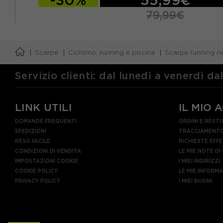
79,99€
Scarpe
Ciclismo, running e piscina
Scarpe running n
Servizio clienti: dal lunedì a venerdì da
LINK UTILI
IL MIO 
DOMANDE FREQUENTI
ORDINI E RESTI
SPEDIZIONI
TRACCIAMENTO
RESO FACILE
RICHIESTE EFF
CONDIZIONI DI VENDITA
LE MIE NOTE DI
IMPOSTAZIONI COOKIE
I MIEI INDIRIZZI
COOKIE POLICY
LE MIE INFORM
PRIVACY POLICY
I MIEI BUONI