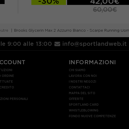
-30%
42,00€
60,00€
eutre
Brooks Glycerin Max 2 Azzurro Bianco - Scarpe Running Uo
lle 9:00 alle 13:00
info@sportlandweb.it
ACCOUNT
INFORMAZIONI
TUZIONI
CHI SIAMO
 ORDINE
LAVORA CON NOI
ETTUATE
I NOSTRI NEGOZI
 CREDITO
CONTATTACI
MAPPA DEL SITO
AZIONI PERSONALI
OFFERTE
SPORTLAND CARD
WHISTLEBLOWING
FONDO NUOVE COMPETENZE