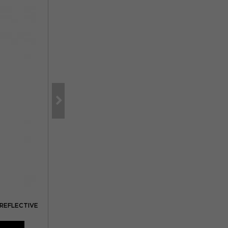
NIKE
 REFLECTIVE
NIKE AEROSWIFT PANTALONCINI RUNNING 2" GFX SU
-30%
55,99€