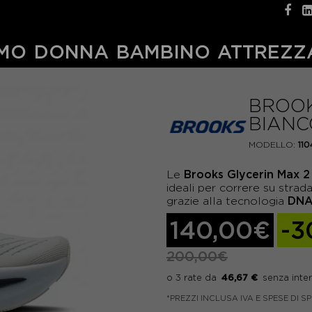
MO
DONNA
BAMBINO
ATTREZZ
BROOK
BIANC
MODELLO:
11
Brooks Glycerin Max 2
Le
ideali per correre su stra
DNA
grazie alla tecnologia
140,00€
-3
200,00€
46,67 €
*PREZZI INCLUSA IVA E SPESE DI S