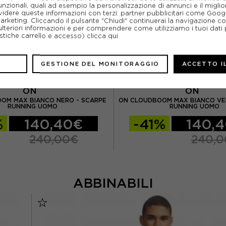
unzionali, quali ad esempio la personalizzazione di annunci e il migl
idere queste informazioni con terzi: partner pubblicitari come Goo
marketing. Cliccando il pulsante "Chiudi" continuerai la navigazione c
ulteriori informazioni e per comprendere come utilizziamo i tuoi dati p
ristiche carrello e accesso)
clicca qui
GESTIONE DEL MONITORAGGIO
ACCETTO I
ON
ON
OM MAX BIANCO NERO - SCARPE
ON CLOUDBOOM MAX BIANCO VE
RUNNING UOMO
RUNNING UOMO
%
140,40€
-41%
140,
240,00€
240,
ABBINABILI