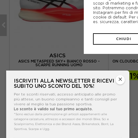
scopi di marketing e f
sito. Potremmo condiv
Instagram per fini di 
cookie di default. Per 
es. sicurezza, caratte
CHIUDI
ASICS
-
ASICS METASPEED SKY+ BIANCO ROSSO -
ON CLOUDBO
SCARPE RUNNING UOMO
-40%
150,00€
-41
×
ISCRIVITI ALLA NEWSLETTER E RICEVI
250,00€
SUBITO UNO SCONTO DEL 10%!
Per te sconti riservati, accesso anticipato alle promo
più attese, un buono compleanno e tanti consigli per
vivere al meglio la tua passione sportiva.
Lo sconto è valido sul tuo primo acquisto.
*Sono esclusi dalla promozione gli articoli appartenenti alle
categorie calzature, attrezzo e accessori dei mondi Bike, Sci e
Scialpinismo, Elettronica e dei Brand Assos, Birkenstock, Bont, La
Sportiva, Scarpa e Ugg.