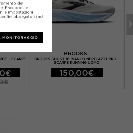
ioramento del
gle, Facebook e
on le impostazioni
er fini obbligatori (ad
L MONITORAGGIO
BROOKS
RDE - SCARPE
BROOKS GHOST 18 BIANCO NERO AZZURRO -
SCARPE RUNNING UOMO
150,00€
40€
00€