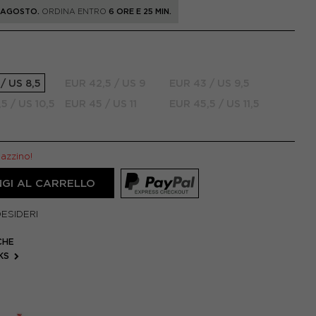
1 AGOSTO.
ORDINA ENTRO
6 ORE E 25 MIN.
/ US 8,5
EUR 42,5 / US 9
EUR 43 / US 9,5
5 / US 10,5
EUR 45 / US 11
EUR 45,5 / US 11,5
gazzino!
GI AL CARRELLO
DESIDERI
CHE
OKS