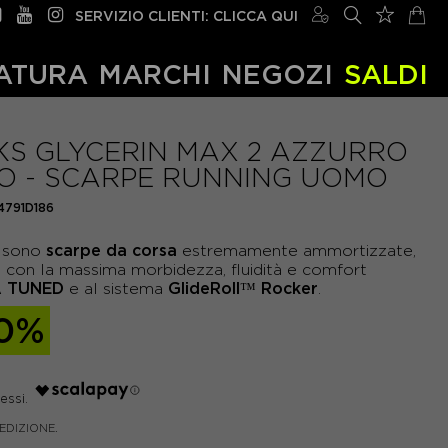
SERVIZIO CLIENTI: CLICCA QUI
ATURA
MARCHI
NEGOZI
SALDI
S GLYCERIN MAX 2 AZZURRO
O - SCARPE RUNNING UOMO
04791D186
scarpe da corsa
sono
estremamente ammortizzate,
da con la massima morbidezza, fluidità e comfort
 TUNED
GlideRoll™ Rocker
e al sistema
.
0%
PEDIZIONE.