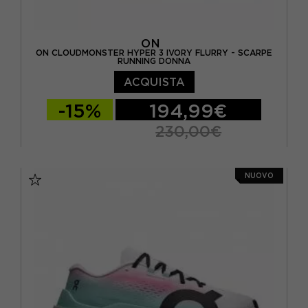
ON
ON CLOUDMONSTER HYPER 3 IVORY FLURRY - SCARPE
RUNNING DONNA
ACQUISTA
-15%
194,99€
230,00€
EUR 37,5 / US 6,5
EUR 38 / US 7
NUOVO
EUR 38,5 / US 7,5
EUR 39 / US 8
EUR 40 / US 8,5
EUR 40,5 / US 9
EUR 41 / US 9,5
EUR 42 / US 10