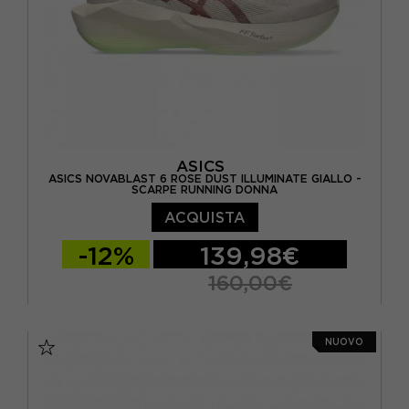
ASICS
ASICS NOVABLAST 6 ROSE DUST ILLUMINATE GIALLO -
SCARPE RUNNING DONNA
ACQUISTA
-12%
139,98€
160,00€
EUR 37,5 / US 6,5
EUR 38 / US 7
NUOVO
EUR 39 / US 7,5
EUR 39,5 / US 8
EUR 40 / US 8,5
EUR 40,5 / US 9