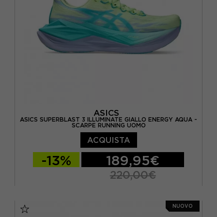
ASICS
ASICS SUPERBLAST 3 ILLUMINATE GIALLO ENERGY AQUA -
SCARPE RUNNING UOMO
ACQUISTA
-13%
189,95€
220,00€
EUR 41,5 / US 8
EUR 42 / US 8,5
NUOVO
EUR 42,5 / US 9
EUR 43,5 / US 9,5