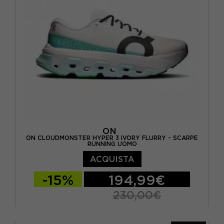
ON
ON CLOUDMONSTER HYPER 3 IVORY FLURRY - SCARPE
RUNNING UOMO
ACQUISTA
-15%
194,99€
230,00€
EUR 41 / US 8
EUR 42 / US 8,5