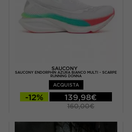
SAUCONY
SAUCONY ENDORPHIN AZURA BIANCO MULTI - SCARPE
RUNNING DONNA
ACQUISTA
-12%
139,98€
160,00€
EUR 38 / US 7
EUR 38,5 / US 7,5
EUR 39 / US 8
EUR 40 / US 8,5