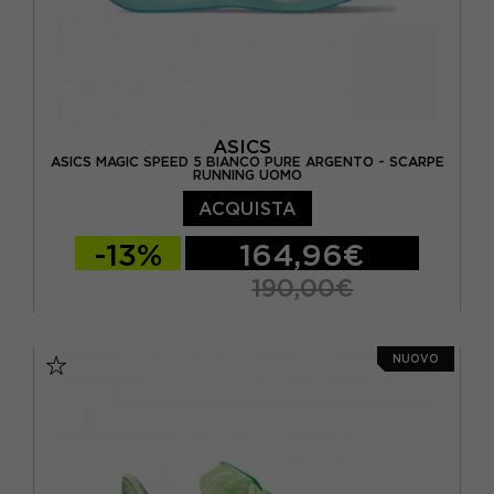
ASICS
ASICS MAGIC SPEED 5 BIANCO PURE ARGENTO - SCARPE
RUNNING UOMO
ACQUISTA
-13%
164,96€
190,00€
EUR 41,5 / US 8
EUR 42 / US 8,5
NUOVO
EUR 42,5 / US 9
EUR 43,5 / US 9,5
EUR 44 / US 10
EUR 44,5 / US 10,5
EUR 45 / US 11
EUR 46 / US 11,5