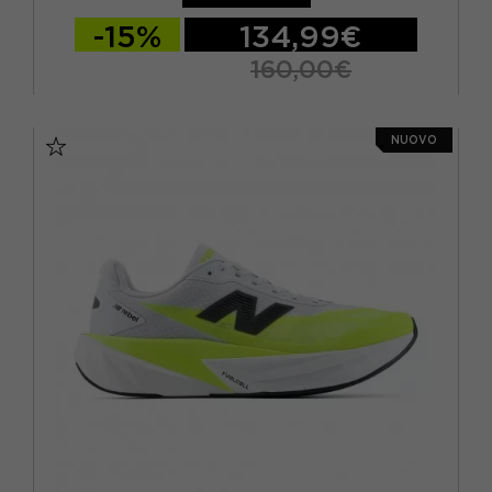
-15%
134,99€
160,00€
EUR 41.5 / US 8
EUR 42 / US 8.5
NUOVO
EUR 42.5 / US 9
EUR 43 / US 9.5
EUR 44 / US 10
EUR 44.5 / US 10.5
EUR 45 / US 11
EUR 45.5 / US 11.5