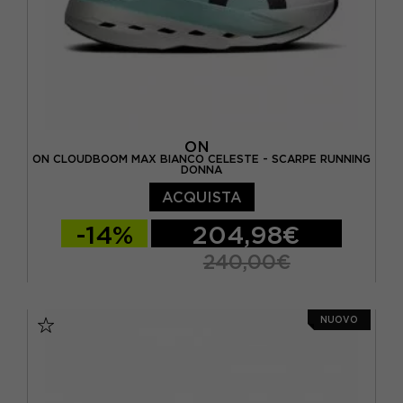
ON
ON CLOUDBOOM MAX BIANCO CELESTE - SCARPE RUNNING
DONNA
ACQUISTA
-14%
204,98€
240,00€
EUR 37,5 / US 6,5
EUR 38 / US 7
NUOVO
EUR 38,5 / US 7,5
EUR 39 / US 8
EUR 40 / US 8,5
EUR 40,5 / US 9
EUR 41 / US 9,5
EUR 42 / US 10