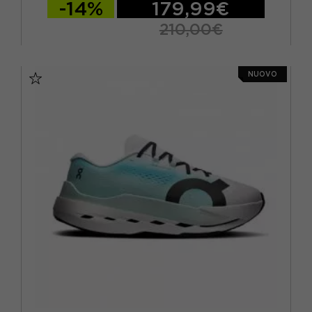
-14%
179,99€
210,00€
EUR 41 / US 8
EUR 42 / US 8,5
NUOVO
EUR 42,5 / US 9
EUR 43 / US 9.5
EUR 44 / US 10
EUR 44,5 / US 10,5
EUR 45 / US 11
EUR 46 / US 11,5