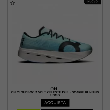
NUOVO
EUR 42,5 / US 9
EUR 43 / US 9.5
EUR 44 / US 10
EUR 44,5 / US 10,5
EUR 45 / US 11
EUR 46 / US 11,5
ON
ON CLOUDBOOM VOLT CELESTE ISLE - SCARPE RUNNING
UOMO
ACQUISTA