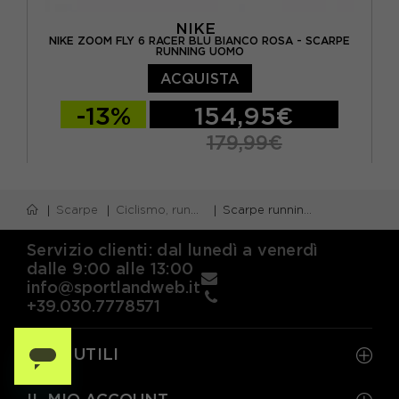
NIKE
NIKE ZOOM FLY 6 RACER BLU BIANCO ROSA - SCARPE
RUNNING UOMO
ACQUISTA
-13%
154,95€
179,99€
EUR 41 / US 8
EUR 42 / US 8,5
Scarpe
Ciclismo, running e piscina
Scarpe running veloci gara
EUR 42,5 / US 9
EUR 43 / US 9.5
EUR 44 / US 10
EUR 44,5 / US 10,5
Servizio clienti: dal lunedì a venerdì
dalle 9:00 alle 13:00
EUR 45 / US 11
EUR 45,5 / US 11,5
info@sportlandweb.it
+39.030.7778571
EUR 46 / US 12
LINK UTILI