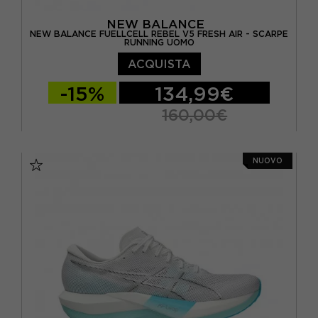
NEW BALANCE
NEW BALANCE FUELLCELL REBEL V5 FRESH AIR - SCARPE
RUNNING UOMO
ACQUISTA
-15%
134,99€
160,00€
EUR 41.5 / US 8
EUR 42 / US 8.5
NUOVO
EUR 42.5 / US 9
EUR 43 / US 9.5
EUR 44 / US 10
EUR 44.5 / US 10.5
EUR 45 / US 11
EUR 45.5 / US 11.5