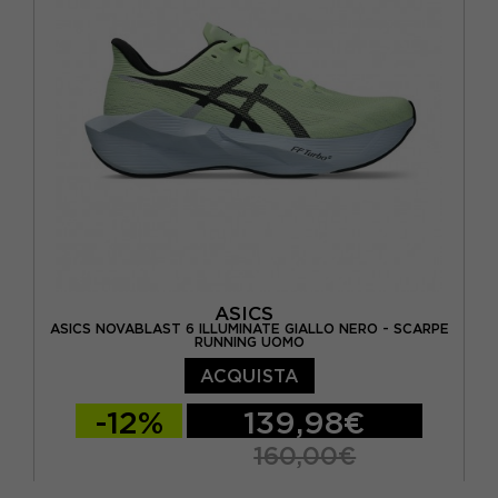
EUR 41,5 / US 9,5
EUR 42 / US 10
ASICS
ASICS NOVABLAST 6 ILLUMINATE GIALLO NERO - SCARPE
RUNNING UOMO
ACQUISTA
-12%
139,98€
160,00€