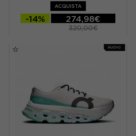
ACQUISTA
-14%
274,98€
320,00€
EUR 41 / US 8
EUR 42 / US 8,5
NUOVO
EUR 42,5 / US 9
EUR 43 / US 9.5
EUR 44 / US 10
EUR 44,5 / US 10,5
EUR 45 / US 11
EUR 46 / US 11,5