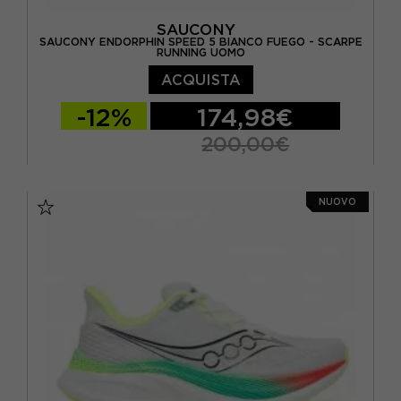
SAUCONY
SAUCONY ENDORPHIN SPEED 5 BIANCO FUEGO - SCARPE
RUNNING UOMO
ACQUISTA
-12%
174,98€
200,00€
EUR 41 / US 8
EUR 42 / US 8,5
NUOVO
EUR 42,5 / US 9
EUR 43 / US 9.5
EUR 44 / US 10
EUR 44,5 / US 10,5
EUR 45 / US 11
EUR 46 / US 11,5