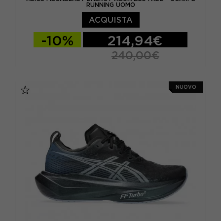
RUNNING UOMO
ACQUISTA
-10%
214,94€
240,00€
EUR 41,5 / US 8
EUR 42 / US 8,5
NUOVO
EUR 42,5 / US 9
EUR 43,5 / US 9,5
EUR 44 / US 10
EUR 44,5 / US 10,5
EUR 45 / US 11
EUR 46 / US 11,5