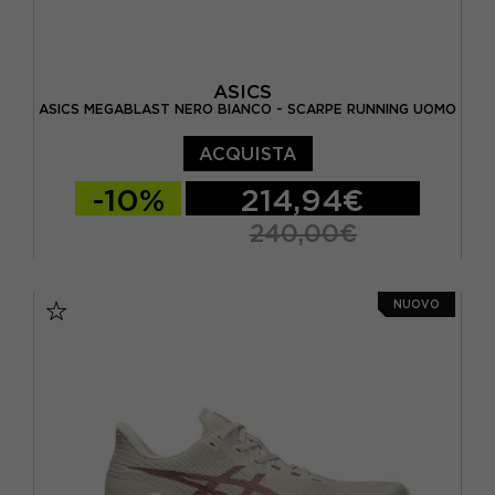
ASICS
ASICS MEGABLAST NERO BIANCO - SCARPE RUNNING UOMO
ACQUISTA
-10%
214,94€
240,00€
EUR 41,5 / US 8
EUR 42 / US 8,5
NUOVO
EUR 42,5 / US 9
EUR 43,5 / US 9,5
EUR 44 / US 10
EUR 44,5 / US 10,5
EUR 45 / US 11
EUR 46 / US 11,5