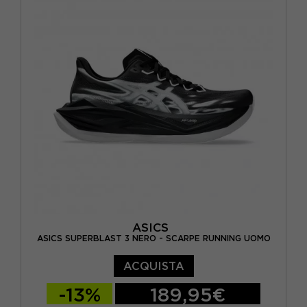
EUR 44 / US 10
EUR 44,5 / US 10,5
EUR 45 / US 11
EUR 46 / US 11,5
ASICS
ASICS SUPERBLAST 3 NERO - SCARPE RUNNING UOMO
ACQUISTA
-13%
189,95€