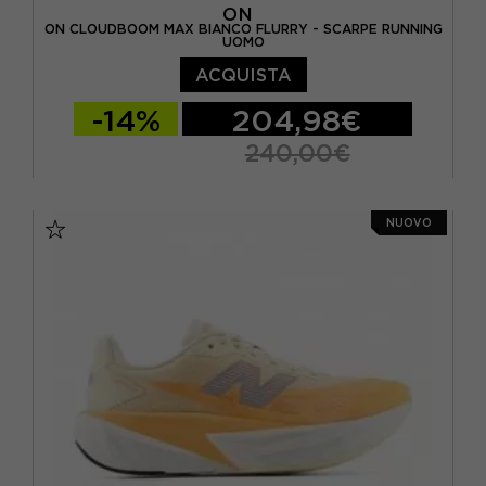
ON
ON CLOUDBOOM MAX BIANCO FLURRY - SCARPE RUNNING
UOMO
ACQUISTA
-14%
204,98€
240,00€
EUR 41 / US 8
EUR 42 / US 8,5
NUOVO
EUR 42,5 / US 9
EUR 43 / US 9.5
EUR 44 / US 10
EUR 44,5 / US 10,5
EUR 45 / US 11
EUR 46 / US 11,5