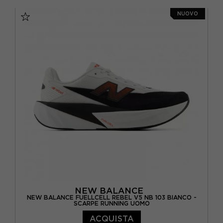
EUR 41.5 / US 8
EUR 42 / US 8.5
NUOVO
EUR 42.5 / US 9
EUR 43 / US 9.5
EUR 44 / US 10
EUR 44.5 / US 10.5
EUR 45 / US 11
EUR 45.5 / US 11.5
NEW BALANCE
NEW BALANCE FUELLCELL REBEL V5 NB 103 BIANCO -
SCARPE RUNNING UOMO
ACQUISTA