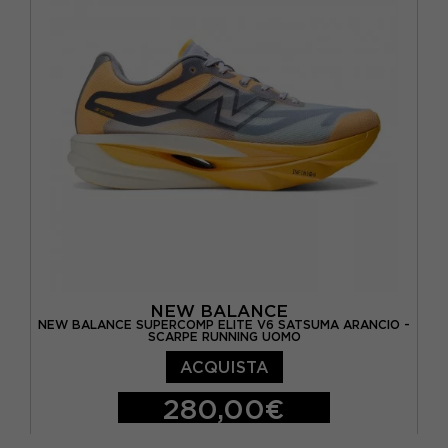
EUR 38 / US 7.5
EUR 39 / US 8
EUR 40 / US 8.5
EUR 40.5 / US 9
EUR 41 / US 9.5
EUR 41.5 / US 10
EUR 42,5 / US 10,5
NEW BALANCE
NEW BALANCE SUPERCOMP ELITE V6 SATSUMA ARANCIO -
SCARPE RUNNING UOMO
ACQUISTA
280,00€