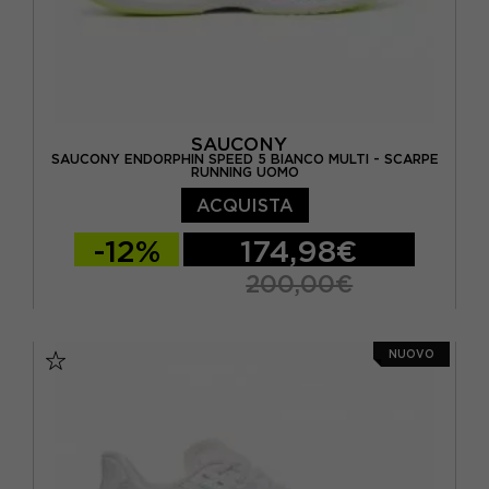
SAUCONY
SAUCONY ENDORPHIN SPEED 5 BIANCO MULTI - SCARPE
RUNNING UOMO
ACQUISTA
-12%
174,98€
200,00€
EUR 41 / US 8
EUR 42 / US 8,5
NUOVO
EUR 42,5 / US 9
EUR 43 / US 9.5
EUR 44 / US 10
EUR 44,5 / US 10,5
EUR 45 / US 11
EUR 46 / US 11,5