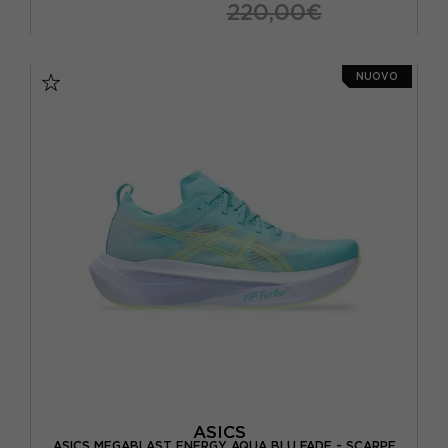
220,00€
EUR 39,5 / US 6,5
EUR 41,5 / US 8
NUOVO
EUR 42 / US 8,5
EUR 42,5 / US 9
EUR 43,5 / US 9,5
EUR 44 / US 10
EUR 44,5 / US 10,5
EUR 45 / US 11
EUR 46 / US 11,5
ASICS
ASICS MEGABLAST ENERGY AQUA BLU FADE - SCARPE