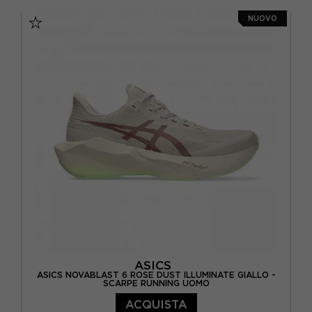
EUR 41,5 / US 8
EUR 42 / US 8,5
NUOVO
EUR 42,5 / US 9
EUR 43,5 / US 9,5
EUR 44 / US 10
EUR 44,5 / US 10,5
EUR 45 / US 11
EUR 46 / US 11,5
EUR 46,5 / US 12
ASICS
ASICS NOVABLAST 6 ROSE DUST ILLUMINATE GIALLO -
SCARPE RUNNING UOMO
ACQUISTA