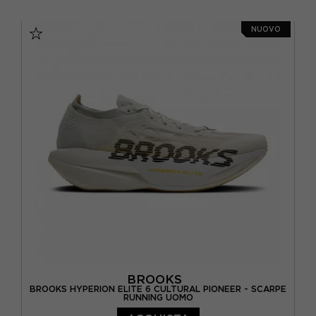
EUR 41 / US 8
EUR 42 / US 8,5
NUOVO
EUR 42,5 / US 9
EUR 43 / US 9,5
EUR 44 / US 10
EUR 44,5 / US 10,5
EUR 45 / US 11
EUR 45,5 / US 11,5
EUR 46 / US 12
BROOKS
BROOKS HYPERION ELITE 6 CULTURAL PIONEER - SCARPE
RUNNING UOMO