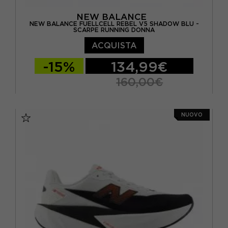
NEW BALANCE
NEW BALANCE FUELLCELL REBEL V5 SHADOW BLU -
SCARPE RUNNING DONNA
ACQUISTA
-15%
134,99€
160,00€
EUR 36 / US 5.5
EUR 36.5 / US 6
NUOVO
EUR 37 / US 6.5
EUR 37.5 / US 7
EUR 38 / US 7.5
EUR 39 / US 8
EUR 40 / US 8.5
EUR 40.5 / US 9
EUR 41 / US 9.5
EUR 41.5 / US 10
EUR 42,5 / US 10,5