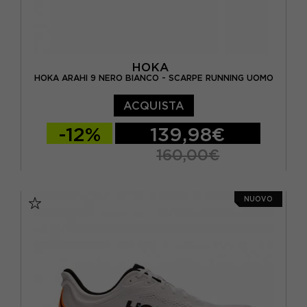
HOKA
HOKA ARAHI 9 NERO BIANCO - SCARPE RUNNING UOMO
ACQUISTA
-12%
139,98€
160,00€
EUR 41 1/3 / US 8
EUR 42 / US 8.5
NUOVO
EUR 42 2/3 / US 9
EUR 43 1/3 / US 9.5
EUR 44 / US 10
EUR 44 2/3 / US 10.5
EUR 45 1/3 / US 11
EUR 46 2/3 / US 12