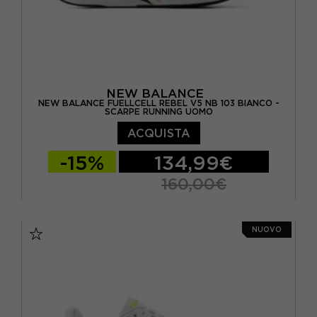
NEW BALANCE
NEW BALANCE FUELLCELL REBEL V5 NB 103 BIANCO -
SCARPE RUNNING UOMO
ACQUISTA
-15%
134,99€
160,00€
EUR 41.5 / US 8
EUR 42 / US 8.5
NUOVO
EUR 42.5 / US 9
EUR 43 / US 9.5
EUR 44 / US 10
EUR 44.5 / US 10.5
EUR 45 / US 11
EUR 45.5 / US 11.5