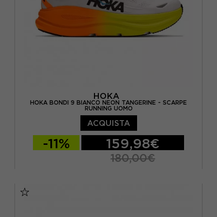
HOKA
HOKA BONDI 9 BIANCO NEON TANGERINE - SCARPE
RUNNING UOMO
ACQUISTA
-11%
159,98€
180,00€
EUR 41 1/3 / US 8
EUR 42 / US 8.5
EUR 42 2/3 / US 9
EUR 43 1/3 / US 9.5
EUR 44 / US 10
EUR 44 2/3 / US 10.5