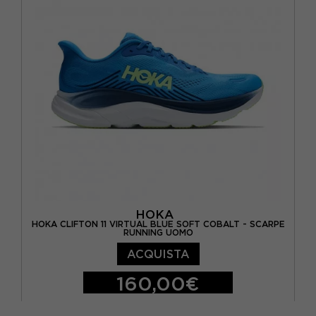
EUR 40 2/3 / US 8.5
EUR 41 1/3 / US 9
EUR 42 / US 9.5
EUR 42 2/3 / US 10
HOKA
HOKA CLIFTON 11 VIRTUAL BLUE SOFT COBALT - SCARPE
RUNNING UOMO
ACQUISTA
160,00€
EUR 41 1/3 / US 8
EUR 42 / US 8.5