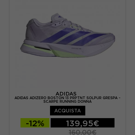
EUR 44 / US 10
EUR 44,5 / US 10,5
EUR 45 / US 11
EUR 45,5 / US 11,5
EUR 46 / US 12
ADIDAS
ADIDAS ADIZERO BOSTON 13 PRPTNT SOLPUR GRESPA -
SCARPE RUNNING DONNA
ACQUISTA
-12%
139,95€
160,00€