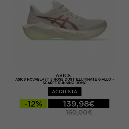
EUR 46,5 / US 12
ASICS
ASICS NOVABLAST 6 ROSE DUST ILLUMINATE GIALLO -
SCARPE RUNNING UOMO
ACQUISTA
-12%
139,98€
160,00€
EUR 41,5 / US 8
EUR 42 / US 8,5