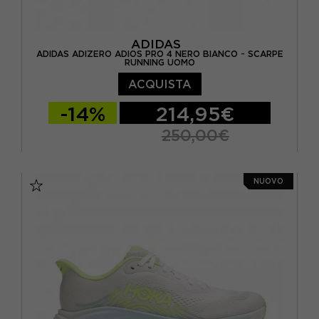
ADIDAS
ADIDAS ADIZERO ADIOS PRO 4 NERO BIANCO - SCARPE
RUNNING UOMO
ACQUISTA
-14%
214,95€
250,00€
EUR 41 1/3 / UK 7,5
EUR 42 / UK 8
NUOVO
EUR 42 2/3 / UK 8,5
EUR 43 1/3 / UK 9
EUR 44 / UK 9,5
EUR 44 2/3 / UK 10
EUR 45 1/3 / UK 10,5
EUR 46 / UK 11