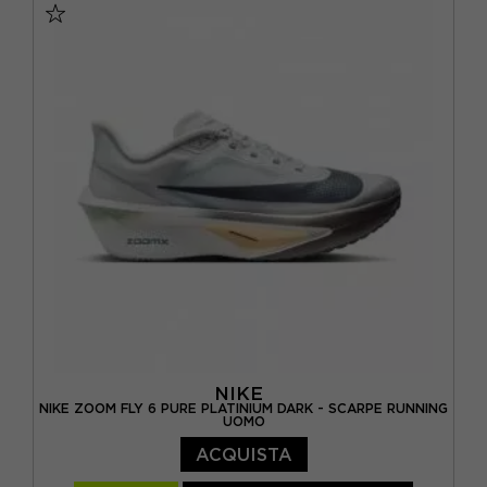
EUR 42,5 / US 9
EUR 43,5 / US 9,5
EUR 44 / US 10
EUR 44,5 / US 10,5
EUR 45 / US 11
EUR 46 / US 11,5
EUR 46,5 / US 12
NIKE
NIKE ZOOM FLY 6 PURE PLATINIUM DARK - SCARPE RUNNING
UOMO
ACQUISTA