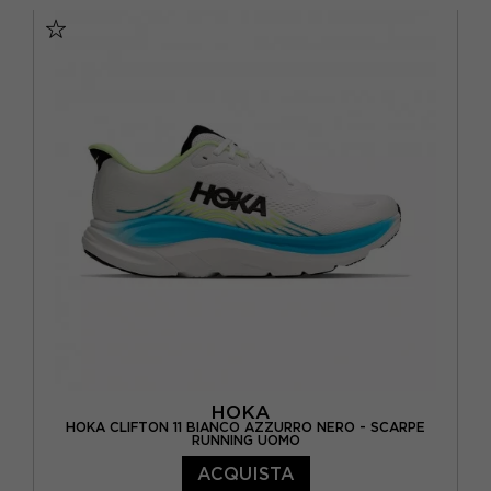
EUR 42 2/3 / US 9
EUR 43 1/3 / US 9.5
EUR 44 / US 10
EUR 44 2/3 / US 10.5
EUR 45 1/3 / US 11
EUR 46 / US 11.5
EUR 46 2/3 / US 12
HOKA
HOKA CLIFTON 11 BIANCO AZZURRO NERO - SCARPE
RUNNING UOMO
ACQUISTA