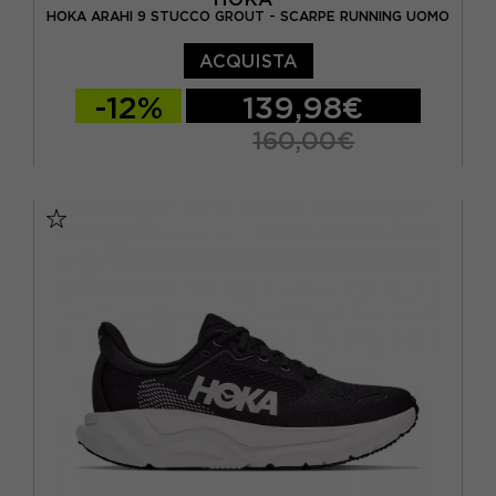
HOKA ARAHI 9 STUCCO GROUT - SCARPE RUNNING UOMO
ACQUISTA
-12%
139,98€
160,00€
EUR 41 1/3 / US 8
EUR 42 / US 8.5
EUR 42 2/3 / US 9
EUR 43 1/3 / US 9.5
EUR 44 / US 10
EUR 44 2/3 / US 10.5
EUR 45 1/3 / US 11
EUR 46 / US 11.5
EUR 46 2/3 / US 12