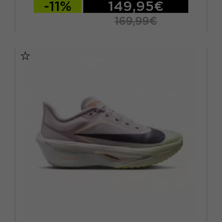
-11%
149,95€
169,99€
EUR 41 / US 8
EUR 42 / US 8,5
EUR 42,5 / US 9
EUR 43 / US 9.5
EUR 44 / US 10
EUR 44,5 / US 10,5
EUR 45 / US 11
EUR 45,5 / US 11,5
EUR 46 / US 12