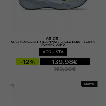
ASICS
ASICS NOVABLAST 6 ILLUMINATE GIALLO NERO - SCARPE
RUNNING UOMO
ACQUISTA
-12%
139,98€
160,00€
EUR 41,5 / US 8
EUR 42 / US 8,5
NUOVO
EUR 42,5 / US 9
EUR 43,5 / US 9,5
EUR 44 / US 10
EUR 44,5 / US 10,5
EUR 45 / US 11
EUR 46 / US 11,5