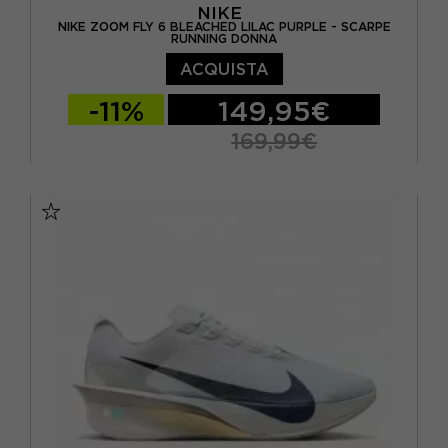
NIKE
NIKE ZOOM FLY 6 BLEACHED LILAC PURPLE - SCARPE
RUNNING DONNA
ACQUISTA
-11%
149,95€
169,99€
EUR 38 / US 7
EUR 38,5 / US 7,5
EUR 39 / US 8
EUR 40 / US 8,5
EUR 40,5 / US 9
EUR 41 / US 9,5
EUR 42 / US 10