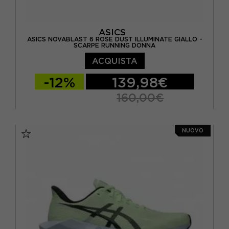
ASICS
ASICS NOVABLAST 6 ROSE DUST ILLUMINATE GIALLO -
SCARPE RUNNING DONNA
ACQUISTA
-12%
139,98€
160,00€
EUR 37,5 / US 6,5
EUR 38 / US 7
NUOVO
EUR 39 / US 7,5
EUR 39,5 / US 8
EUR 40 / US 8,5
EUR 40,5 / US 9
EUR 41,5 / US 9,5
EUR 42 / US 10