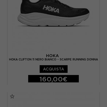
EUR 42 / US 9.5
EUR 42 2/3 / US 10
HOKA
HOKA CLIFTON 11 NERO BIANCO - SCARPE RUNNING DONNA
ACQUISTA
160,00€
EUR 38 / US 6.5
EUR 38 2/3 / US 7
EUR 39 1/3 / US 7.5
EUR 40 / US 8