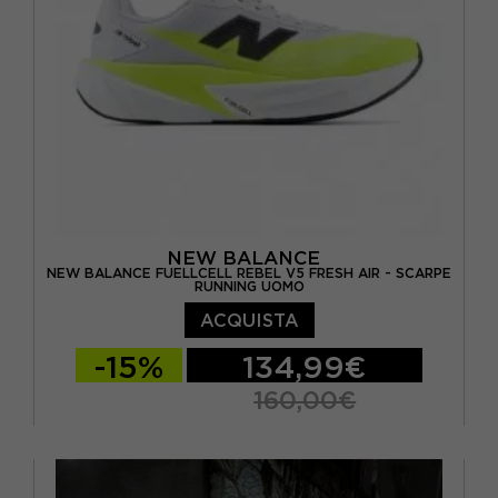
NEW BALANCE
NEW BALANCE FUELLCELL REBEL V5 FRESH AIR - SCARPE
RUNNING UOMO
ACQUISTA
-15%
134,99€
160,00€
EUR 41.5 / US 8
EUR 42 / US 8.5
EUR 42.5 / US 9
EUR 43 / US 9.5