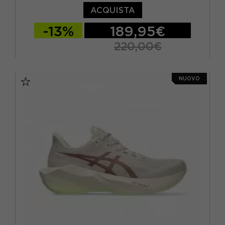
ACQUISTA
-13%
189,95€
220,00€
EUR 41,5 / US 8
EUR 42 / US 8,5
NUOVO
EUR 42,5 / US 9
EUR 43,5 / US 9,5
EUR 44 / US 10
EUR 44,5 / US 10,5
EUR 45 / US 11
EUR 46 / US 11,5