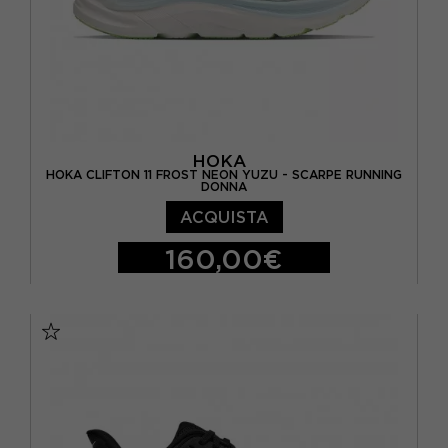
HOKA
HOKA CLIFTON 11 FROST NEON YUZU - SCARPE RUNNING
DONNA
ACQUISTA
160,00€
EUR 36 2/3 / US 5.5
EUR 37 1/3 / US 6
EUR 38 / US 6.5
EUR 38 2/3 / US 7
EUR 39 1/3 / US 7.5
EUR 40 / US 8
EUR 40 2/3 / US 8.5
EUR 41 1/3 / US 9