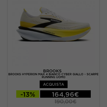
EUR 45 1/3 / US 11
EUR 46 / US 11.5
EUR 46 2/3 / US 12
BROOKS
BROOKS HYPERION MAX 4 BIANCO CYBER GIALLO - SCARPE
RUNNING UOMO
ACQUISTA
-13%
164,96€
190,00€