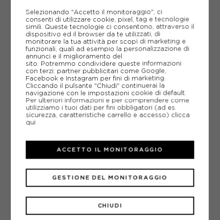
Selezionando "Accetto il monitoraggio", ci
AGGIUNGI AL CARRELLO
consenti di utilizzare cookie, pixel, tag e tecnologie
simili. Queste tecnologie ci consentono, attraverso il
dispositivo ed il browser da te utilizzati, di
monitorare la tua attività per scopi di marketing e
funzionali, quali ad esempio la personalizzazione di
annunci e il miglioramento del
AGGIUNGI ALLA LISTA DEI DESIDERI
sito. Potremmo condividere queste informazioni
con terzi: partner pubblicitari come Google,
POTREBBERO INTERESSARTI ANCHE
Facebook e Instagram per fini di marketing.
Cliccando il pulsante "Chiudi" continuerai la
SCARPE TENNIS CEMENTO NIKE
navigazione con le impostazioni cookie di default.
SCARPE TENNIS CEMENTO
Per ulteriori informazioni e per comprendere come
ARTICOLI SPORTIVI NIKE
utilizziamo i tuoi dati per fini obbligatori (ad es.
sicurezza, caratteristiche carrello e accesso)
clicca
qui
METODI DI PAGAMENTO
ACCETTO IL MONITORAGGIO
PIÙ INFORMAZIONI
GESTIONE DEL MONITORAGGIO
SCHEDA TECNICA
GUIDA ALLE TAGLIE
CHIUDI