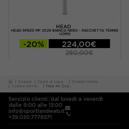
HEAD
TA
HEAD SPEED MP 2026 BIANCO NERO - RACCHETTA TENNIS
UOMO
-20%
224,00€
280,00€
Scarpe
Sport di squadra
Scarpe tennis
Scarpe tennis cemento
Nike Air Zoom Vapor Pro 2 Hc Bianco Giallo - Scarpe Da Tennis Donna
Servizio clienti: dal lunedì a venerdì
dalle 9:00 alle 13:00
info@sportlandweb.it
+39.030.7778571