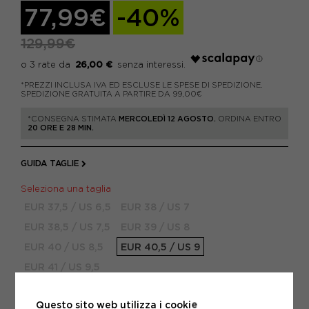
77,99€
-40%
129,99€
26,00 €
*PREZZI INCLUSA IVA ED ESCLUSE LE SPESE DI SPEDIZIONE.
SPEDIZIONE GRATUITA A PARTIRE DA 99,00€
*CONSEGNA STIMATA
MERCOLEDÌ 12 AGOSTO.
ORDINA ENTRO
20 ORE E 28 MIN.
GUIDA TAGLIE
Seleziona una taglia
EUR 37,5 / US 6,5
EUR 38 / US 7
EUR 38,5 / US 7,5
EUR 39 / US 8
EUR 40 / US 8,5
EUR 40,5 / US 9
EUR 41 / US 9,5
Attenzione: ultimi articoli in magazzino!
Questo sito web utilizza i cookie