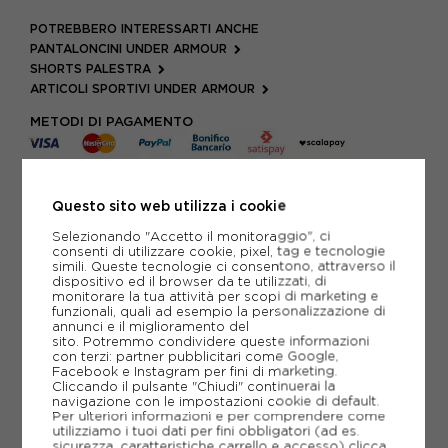
POTREBBERO INTERESSARTI ANCHE
PANTALONCINI UNDER ARMOUR
SHORTS PALESTRA
ARTICOLI SPORTIVI UNDER ARMOUR
METODI DI PAGAMENTO
PIÙ INFORMAZIONI
Questo sito web utilizza i cookie
Selezionando "Accetto il monitoraggio", ci
SCHEDA TECNICA
consenti di utilizzare cookie, pixel, tag e tecnologie
simili. Queste tecnologie ci consentono, attraverso il
dispositivo ed il browser da te utilizzati, di
GUIDA ALLE TAGLIE
monitorare la tua attività per scopi di marketing e
funzionali, quali ad esempio la personalizzazione di
annunci e il miglioramento del
sito. Potremmo condividere queste informazioni
CONSIGLIATI DA NOI
con terzi: partner pubblicitari come Google,
Facebook e Instagram per fini di marketing.
Cliccando il pulsante "Chiudi" continuerai la
navigazione con le impostazioni cookie di default.
Per ulteriori informazioni e per comprendere come
utilizziamo i tuoi dati per fini obbligatori (ad es.
sicurezza, caratteristiche carrello e accesso)
clicca