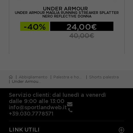
UNDER ARMOUR
NT
UNDER ARMOUR MAGLIA RUNNING STREAKER SPLATTER
NERO REFLECTIVE DONNA
-40%
24,00€
40,00€
Abbigliamento
Palestra e home gym
Shorts palestra
Under Armour Pantaloni Palestra Motion Nero Grigio Donna
Servizio clienti: dal lunedì a venerdì
dalle 9:00 alle 13:00
info@sportlandweb.it
+39.030.7778571
LINK UTILI