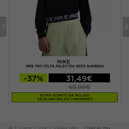
NIKE
BINO
NIKE PRO FELPA PALESTRA NERO BAMBINA
-37%
31,49€
49,99€
EXTRA SCONTO GIÀ INCLUSO
SALDI ANCORA PIÙ CONVENIENTI
Scarpe
Style
Sneaker bambino
Nike Air Max 90 Gs Nero Neon Giallo - Sneakers Bambino