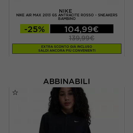
NIKE
NIKE AIR MAX 2013 GS ANTRACITE ROSSO - SNEAKERS
NI
BAMBINO
-25%
104,99€
139,99€
EXTRA SCONTO GIÀ INCLUSO
SALDI ANCORA PIÙ CONVENIENTI
ABBINABILI