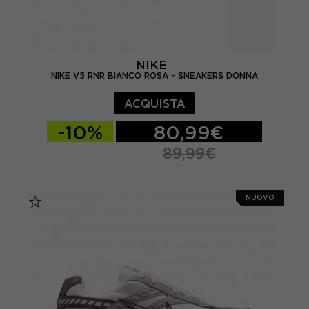
NIKE
NIKE V5 RNR BIANCO ROSA - SNEAKERS DONNA
ACQUISTA
-10%
80,99€
89,99€
EUR 37,5 / US 6,5
EUR 38 / US 7
NUOVO
EUR 38,5 / US 7,5
EUR 39 / US 8
EUR 40 / US 8,5
EUR 40,5 / US 9