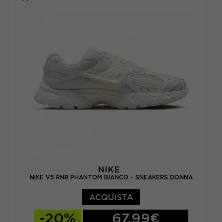
EUR 38,5 / US 7,5
EUR 39 / US 8
EUR 40 / US 8,5
EUR 40,5 / US 9
EUR 41 / US 9,5
NIKE
NIKE V5 RNR PHANTOM BIANCO - SNEAKERS DONNA
ACQUISTA
-20%
67,99€