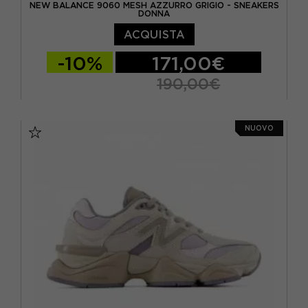
NEW BALANCE 9060 MESH AZZURRO GRIGIO - SNEAKERS
DONNA
ACQUISTA
-10%
171,00€
190,00€
EUR 34,5 / US 4,5
EUR 35 / US 5
NUOVO
EUR 36 / US 5.5
EUR 36.5 / US 6
EUR 37 / US 6.5
EUR 37.5 / US 7