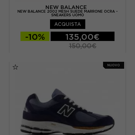
NEW BALANCE
NEW BALANCE 2002 MESH SUEDE MARRONE OCRA -
SNEAKERS UOMO
ACQUISTA
-10%
135,00€
150,00€
EUR 40.5 / US 7.5
EUR 41.5 / US 8
NUOVO
EUR 42 / US 8.5
EUR 42.5 / US 9
EUR 43 / US 9.5
EUR 44 / US 10
EUR 44.5 / US 10.5
EUR 45 / US 11
EUR 45.5 / US 11.5