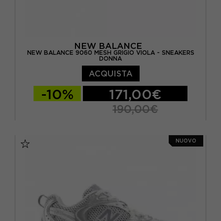
NEW BALANCE
NEW BALANCE 9060 MESH GRIGIO VIOLA - SNEAKERS
DONNA
ACQUISTA
-10%
171,00€
190,00€
EUR 34,5 / US 4,5
EUR 35 / US 5
NUOVO
EUR 36 / US 5.5
EUR 36.5 / US 6
EUR 37 / US 6.5
EUR 37.5 / US 7