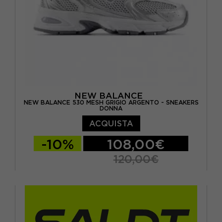
NEW BALANCE
NEW BALANCE 530 MESH GRIGIO ARGENTO - SNEAKERS
DONNA
ACQUISTA
-10%
108,00€
120,00€
EUR 34,5 / US 4,5
EUR 35 / US 5
EUR 36 / US 5.5
EUR 36.5 / US 6
EUR 37 / US 6.5
EUR 37.5 / US 7