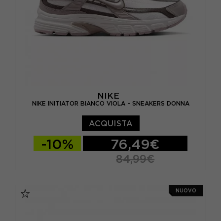
NIKE
NIKE INITIATOR BIANCO VIOLA - SNEAKERS DONNA
ACQUISTA
-10%
76,49€
84,99€
EUR 37,5 / US 6,5
EUR 38 / US 7
NUOVO
EUR 38,5 / US 7,5
EUR 39 / US 8
EUR 40 / US 8,5
EUR 40,5 / US 9