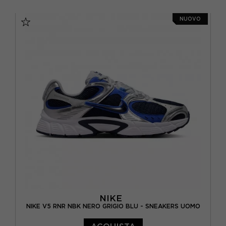
EUR 37,5 / US 6,5
EUR 38 / US 7
NUOVO
EUR 38,5 / US 7,5
EUR 39 / US 8
EUR 40 / US 8,5
EUR 40,5 / US 9
NIKE
NIKE V5 RNR NBK NERO GRIGIO BLU - SNEAKERS UOMO