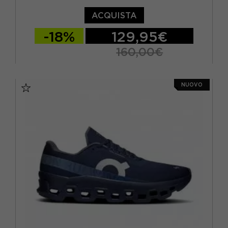
ACQUISTA
-18%
129,95€
160,00€
EUR 37 / US 6
EUR 37,5 / US 6,5
NUOVO
EUR 38 / US 7
EUR 38,5 / US 7,5
EUR 39 / US 8
EUR 40 / US 8,5
EUR 40,5 / US 9