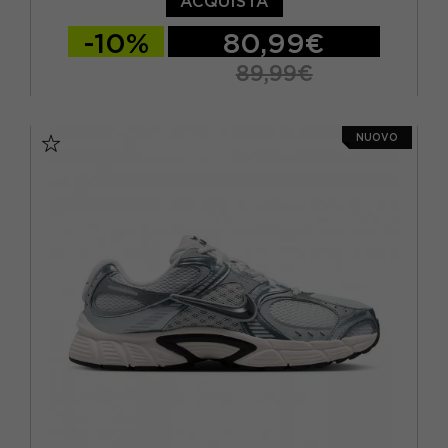
ACQUISTA
-10%
80,99€
89,99€
EUR 40 / US 7
EUR 41 / US 8
NUOVO
EUR 42 / US 8,5
EUR 42,5 / US 9
EUR 43 / US 9.5
EUR 44 / US 10
EUR 44,5 / US 10,5
EUR 45 / US 11
EUR 46 / US 12