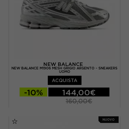
NEW BALANCE
NEW BALANCE M1906 MESH GRIGIO ARGENTO - SNEAKERS
UOMO
ACQUISTA
-10%
144,00€
160,00€
EUR 41.5 / US 8
EUR 42 / US 8.5
NUOVO
EUR 42.5 / US 9
EUR 43 / US 9.5