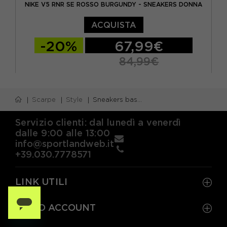
NIKE V5 RNR SE ROSSO BURGUNDY - SNEAKERS DONNA
ACQUISTA
-20%
67,99€
84,99€
EUR 37,5 / US 6,5
EUR 38 / US 7
Scarpe
Style
Sneakers basse
EUR 38,5 / US 7,5
EUR 39 / US 8
EUR 40 / US 8,5
EUR 40,5 / US 9
Servizio clienti: dal lunedì a venerdì
dalle 9:00 alle 13:00
EUR 41 / US 9,5
info@sportlandweb.it
+39.030.7778571
LINK UTILI
IL MIO ACCOUNT