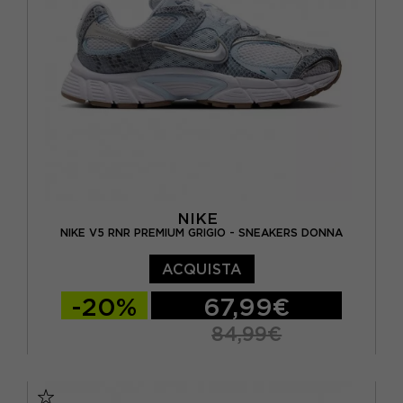
NIKE
NIKE V5 RNR PREMIUM GRIGIO - SNEAKERS DONNA
ACQUISTA
-20%
67,99€
84,99€
EUR 37,5 / US 6,5
EUR 38 / US 7