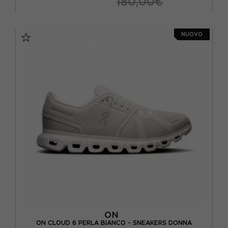
180,00€
EUR 37,5 / US 6,5
EUR 38 / US 7
NUOVO
EUR 38,5 / US 7,5
EUR 39 / US 8
EUR 40 / US 8,5
EUR 40,5 / US 9
ON
ON CLOUD 6 PERLA BIANCO - SNEAKERS DONNA