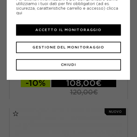
utilizziamo i tuoi dati per fini obbligatori (ad es.
sicurezza, caratteristiche carrello e accesso)
clicca
qui
ACCETTO IL MONITORAGGIO
GESTIONE DEL MONITORAGGIO
ADIDAS ORIGINALS
ADIDAS ORIGINALS GAZELLE INDOOR GRIGIO VIOLA -
SNEAKERS DONNA
CHIUDI
ACQUISTA
-10%
108,00€
120,00€
EUR 36 2/3 / UK 4
EUR 37 1/3 / UK 4,5
NUOVO
EUR 38 / UK 5
EUR 38 2/3 / UK 5,5
EUR 39 1/3 / UK 6
EUR 40 / UK 6,5