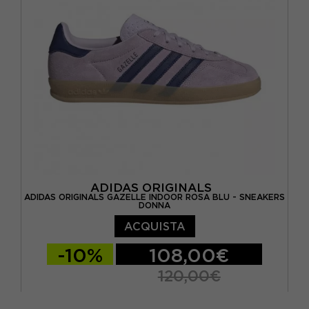
EUR 40 2/3 / UK 7
ADIDAS ORIGINALS
ADIDAS ORIGINALS GAZELLE INDOOR ROSA BLU - SNEAKERS
DONNA
ACQUISTA
-10%
108,00€
120,00€
EUR 36 2/3 / UK 4
EUR 37 1/3 / UK 4,5