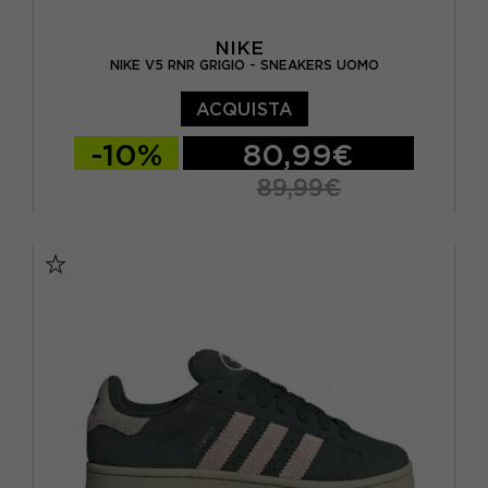
NIKE
NIKE V5 RNR GRIGIO - SNEAKERS UOMO
ACQUISTA
-10%
80,99€
89,99€
EUR 40 / US 7
EUR 41 / US 8
EUR 42 / US 8,5
EUR 42,5 / US 9
EUR 43 / US 9.5
EUR 44 / US 10
EUR 44,5 / US 10,5
EUR 45 / US 11
EUR 46 / US 12