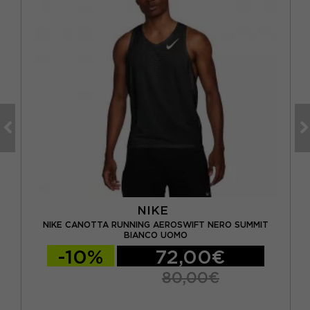
NIKE
OMO
NIKE CANOTTA RUNNING AEROSWIFT NERO SUMMIT
NI
BIANCO UOMO
-10%
72,00€
80,00€