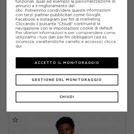
funzionali, quali ad esempio la personalizzazione di
annunci e il miglioramento del
POTREBBERO INTERESSARTI ANCHE
sito. Potremmo condividere queste informazioni
con terzi: partner pubblicitari come Google,
CANOTTE NIKE
Facebook e Instagram per fini di marketing.
CANOTTE PALESTRA
Cliccando il pulsante "Chiudi" continuerai la
ARTICOLI SPORTIVI NIKE
navigazione con le impostazioni cookie di default.
Per ulteriori informazioni e per comprendere come
utilizziamo i tuoi dati per fini obbligatori (ad es.
METODI DI PAGAMENTO
sicurezza, caratteristiche carrello e accesso)
clicca
qui
PIÙ INFORMAZIONI
ACCETTO IL MONITORAGGIO
SCHEDA TECNICA
GESTIONE DEL MONITORAGGIO
GUIDA ALLE TAGLIE
CHIUDI
CONSIGLIATI DA NOI