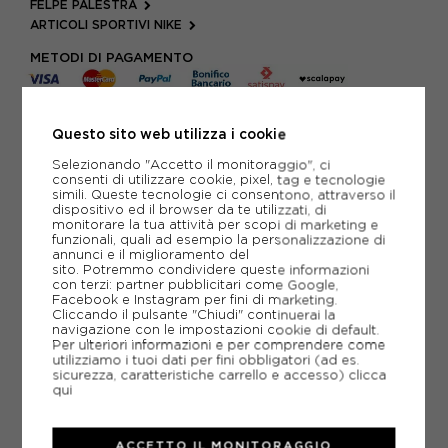
FELPE PALESTRA
ARTICOLI SPORTIVI NIKE
METODI DI PAGAMENTO
Questo sito web utilizza i cookie
PIÙ INFORMAZIONI
Selezionando "Accetto il monitoraggio", ci
SCHEDA TECNICA
consenti di utilizzare cookie, pixel, tag e tecnologie
simili. Queste tecnologie ci consentono, attraverso il
dispositivo ed il browser da te utilizzati, di
GUIDA ALLE TAGLIE
monitorare la tua attività per scopi di marketing e
funzionali, quali ad esempio la personalizzazione di
annunci e il miglioramento del
sito. Potremmo condividere queste informazioni
con terzi: partner pubblicitari come Google,
CONSIGLIATI DA NOI
Facebook e Instagram per fini di marketing.
Cliccando il pulsante "Chiudi" continuerai la
navigazione con le impostazioni cookie di default.
Per ulteriori informazioni e per comprendere come
utilizziamo i tuoi dati per fini obbligatori (ad es.
sicurezza, caratteristiche carrello e accesso)
clicca
qui
ACCETTO IL MONITORAGGIO