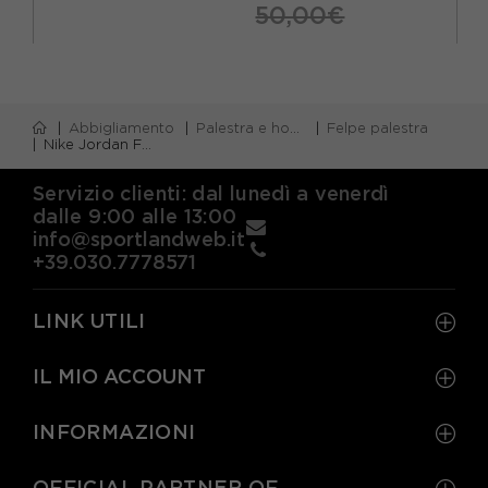
50,00€
Abbigliamento
Palestra e home gym
Felpe palestra
Nike Jordan Felpa Con Cappuccio Baseline Blue Bambino
Servizio clienti: dal lunedì a venerdì
dalle 9:00 alle 13:00
info@sportlandweb.it
+39.030.7778571
LINK UTILI
IL MIO ACCOUNT
INFORMAZIONI
OFFICIAL PARTNER OF