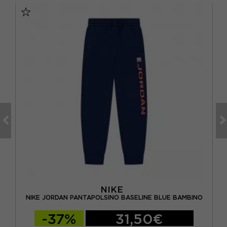
NIKE
 -
NI
NIKE JORDAN PANTAPOLSINO BASELINE BLUE BAMBINO
-37%
31,50€