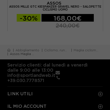
ASSOS
RIES
ASSOS MILLE GTC KIESPANZER GRAVEL NERO - SALOPETTE
AS
CICLISMO UOMO
-30%
168,00€
240,00€
Abbigliamento
Ciclismo, running e piscina
Maglia ciclismo m/corta
Assos Maglia Ciclismo Mille Gt Voganski Rosso Uomo
Servizio clienti: dal lunedì a venerdì
dalle 9:00 alle 13:00
info@sportlandweb.it
+39.030.7778571
LINK UTILI
IL MIO ACCOUNT