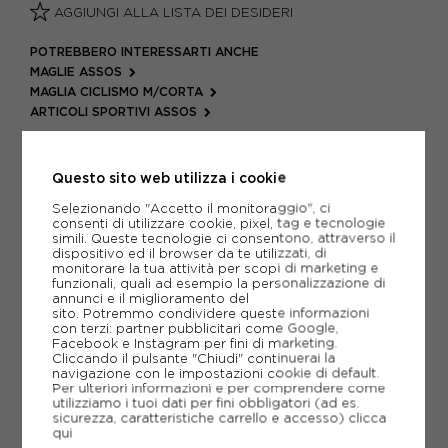
AGGIUNGI ALLA LISTA DEI DESIDERI
POTREBBERO INTERESSARTI ANCHE
MAGLIE ASSOS
MAGLIA CICLISMO M/CORTA
ARTICOLI SPORTIVI ASSOS
METODI DI PAGAMENTO
Questo sito web utilizza i cookie
Selezionando "Accetto il monitoraggio", ci
PIÙ INFORMAZIONI
consenti di utilizzare cookie, pixel, tag e tecnologie
simili. Queste tecnologie ci consentono, attraverso il
dispositivo ed il browser da te utilizzati, di
SCHEDA TECNICA
monitorare la tua attività per scopi di marketing e
funzionali, quali ad esempio la personalizzazione di
annunci e il miglioramento del
GUIDA ALLE TAGLIE
sito. Potremmo condividere queste informazioni
con terzi: partner pubblicitari come Google,
Facebook e Instagram per fini di marketing.
Cliccando il pulsante "Chiudi" continuerai la
navigazione con le impostazioni cookie di default.
CONSIGLIATI DA NOI
Per ulteriori informazioni e per comprendere come
utilizziamo i tuoi dati per fini obbligatori (ad es.
sicurezza, caratteristiche carrello e accesso)
clicca
qui