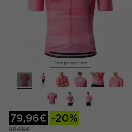
Tocca per ingrandire
79,96€
-20%
99,95€