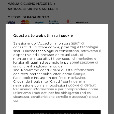
MAGLIA CICLISMO M/CORTA
ARTICOLI SPORTIVI CASTELLI
METODI DI PAGAMENTO
Questo sito web utilizza i cookie
PIÙ INFORMAZIONI
Selezionando "Accetto il monitoraggio", ci
consenti di utilizzare cookie, pixel, tag e tecnologie
SCHEDA TECNICA
simili. Queste tecnologie ci consentono, attraverso il
dispositivo ed il browser da te utilizzati, di
GUIDA ALLE TAGLIE
monitorare la tua attività per scopi di marketing e
funzionali, quali ad esempio la personalizzazione di
annunci e il miglioramento del
sito. Potremmo condividere queste informazioni
con terzi: partner pubblicitari come Google,
CONSIGLIATI DA NOI
Facebook e Instagram per fini di marketing.
Cliccando il pulsante "Chiudi" continuerai la
navigazione con le impostazioni cookie di default.
Per ulteriori informazioni e per comprendere come
utilizziamo i tuoi dati per fini obbligatori (ad es.
sicurezza, caratteristiche carrello e accesso)
clicca
qui