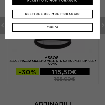
ACCETTO IL MONITORAGGIO
GESTIONE DEL MONITORAGGIO
CHIUDI
ASSOS
Y
ASSOS MAGLIA CICLISMO MILLE GTS C2 HOCKENHEIM GREY
UOMO
-30%
115,50€
165,00€
ABBINABILI