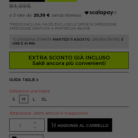
84,95€
20,39 €
*PREZZI INCLUSA IVA ED ESCLUSE LE SPESE DI SPEDIZIONE.
SPEDIZIONE GRATUITA A PARTIRE DA 99,00€
*CONSEGNA STIMATA
MARTEDÌ 11 AGOSTO.
ORDINA ENTRO
3
ORE E 41 MIN.
EXTRA SCONTO GIÀ INCLUSO
Saldi ancora più convenienti
GUIDA TAGLIE
Seleziona una taglia
S
M
L
XL
Attenzione: ultimi articoli in magazzino!
AGGIUNGI AL CARRELLO