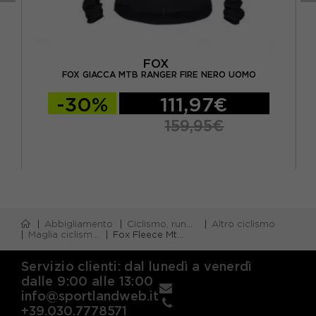
FOX
 2
FOX GIACCA MTB RANGER FIRE NERO UOMO
-30%
111,97€
159,95€
Abbigliamento
Ciclismo, running e piscina
Altro ciclismo
Maglia ciclismo m/lunga
Fox Fleece Mtb Shield Stl Gry Uomo
Servizio clienti: dal lunedì a venerdì
dalle 9:00 alle 13:00
info@sportlandweb.it
+39.030.7778571