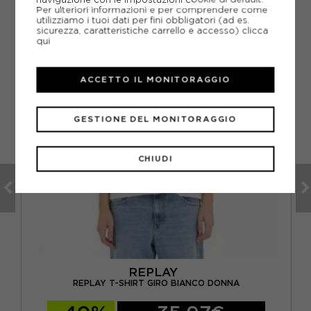
CONSIGLIATI DA NOI
Per ulteriori informazioni e per comprendere come
utilizziamo i tuoi dati per fini obbligatori (ad es.
sicurezza, caratteristiche carrello e accesso)
clicca
qui
ACCETTO IL MONITORAGGIO
GESTIONE DEL MONITORAGGIO
CHIUDI
REPLAY
A
REPLAY T-SHIRT GIRO BIANCO DONNA