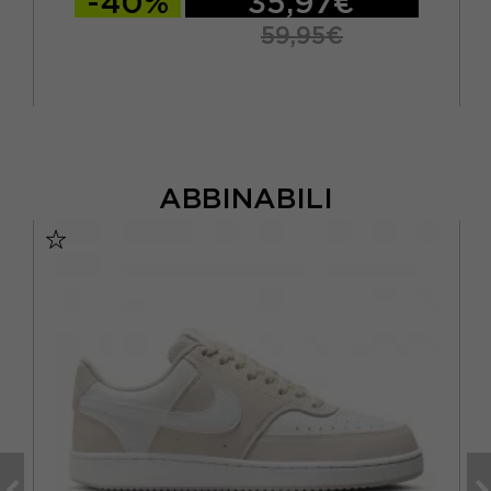
-40%
35,97€
59,95€
ABBINABILI