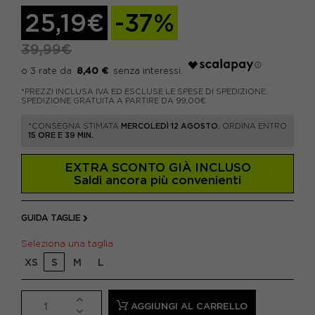
25,19€
-37%
39,99€
8,40 €
*PREZZI INCLUSA IVA ED ESCLUSE LE SPESE DI SPEDIZIONE.
SPEDIZIONE GRATUITA A PARTIRE DA 99,00€
*CONSEGNA STIMATA
MERCOLEDÌ 12 AGOSTO.
ORDINA ENTRO
15 ORE E 39 MIN.
EXTRA SCONTO GIÀ INCLUSO
Saldi ancora più convenienti
GUIDA TAGLIE
Seleziona una taglia
XS
S
M
L
AGGIUNGI AL CARRELLO