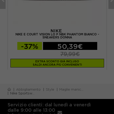
NIKE
NIKE E COURT VISION LO P NBK PHANTOM BIANCO -
N
SNEAKERS DONNA
-37%
50,39€
79,99€
EXTRA SCONTO GIÀ INCLUSO
SALDI ANCORA PIÙ CONVENIENTI
Abbigliamento
Style
Maglie manica corta
Nike Sportswear Chill Knit Maglia Maniche Lunghe Dolcevita Bianco Donna
Servizio clienti: dal lunedì a venerdì
dalle 9:00 alle 13:00