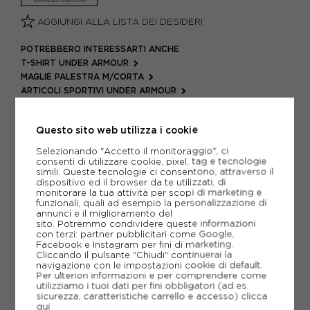
AGGIUNGI ALLA LISTA DEI DESIDERI
POTREBBERO INTERESSARTI ANCHE
T-SHIRT UNDER ARMOUR
MAGLIE PALESTRA M/CORTA
ARTICOLI SPORTIVI UNDER ARMOUR
METODI DI PAGAMENTO
Questo sito web utilizza i cookie
Selezionando "Accetto il monitoraggio", ci
consenti di utilizzare cookie, pixel, tag e tecnologie
PIÙ INFORMAZIONI
simili. Queste tecnologie ci consentono, attraverso il
dispositivo ed il browser da te utilizzati, di
monitorare la tua attività per scopi di marketing e
SCHEDA TECNICA
funzionali, quali ad esempio la personalizzazione di
annunci e il miglioramento del
sito. Potremmo condividere queste informazioni
GUIDA ALLE TAGLIE
con terzi: partner pubblicitari come Google,
Facebook e Instagram per fini di marketing.
Cliccando il pulsante "Chiudi" continuerai la
navigazione con le impostazioni cookie di default.
CONSIGLIATI DA NOI
Per ulteriori informazioni e per comprendere come
utilizziamo i tuoi dati per fini obbligatori (ad es.
sicurezza, caratteristiche carrello e accesso)
clicca
qui