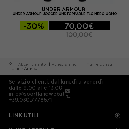
UNDER ARMOUR
 5"
UN
UNDER ARMOUR JOGGER UNSTOPPABLE FLC NERO UOMO
-30%
70,00€
100,00€
Abbigliamento
Palestra e home gym
Maglie palestra m/corta
Under Armour Maglietta Palestra Hg Armour Printed Nero Uomo
Servizio clienti: dal lunedì a venerdì
dalle 9:00 alle 13:00
info@sportlandweb.it
+39.030.7778571
LINK UTILI