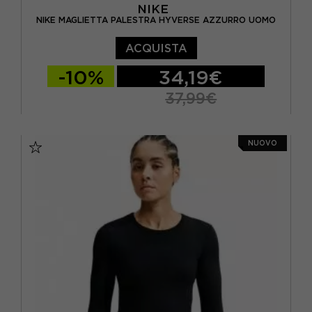
NIKE
NIKE MAGLIETTA PALESTRA HYVERSE AZZURRO UOMO
ACQUISTA
-10%
34,19€
37,99€
S
M
L
XL
NUOVO