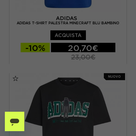
ADIDAS
ADIDAS T-SHIRT PALESTRA MINECRAFT BLU BAMBINO
ACQUISTA
-10%
20,70€
23,00€
5-6 ANNI
6-7 ANNI
7-8 ANNI
NUOVO
9-10 ANNI