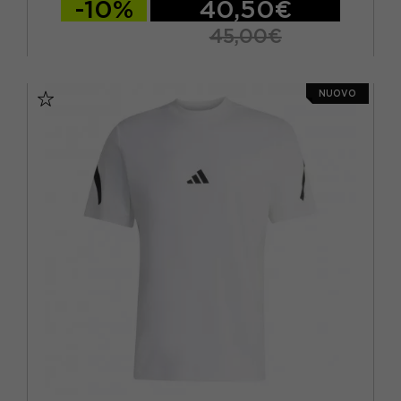
-10%
40,50€
45,00€
S
M
L
XL
NUOVO