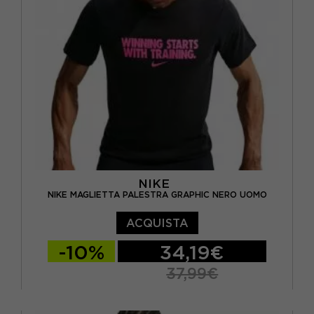
NIKE
NIKE MAGLIETTA PALESTRA GRAPHIC NERO UOMO
ACQUISTA
-10%
34,19€
37,99€
S
M
L
XL