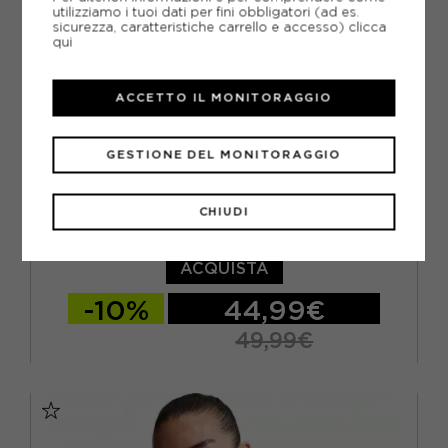
utilizziamo i tuoi dati per fini obbligatori (ad es.
sicurezza, caratteristiche carrello e accesso)
clicca
qui
ACCETTO IL MONITORAGGIO
GESTIONE DEL MONITORAGGIO
NIKE
CHIUDI
NIKE PRO SEAMLESS MAGLIETTA PALESTRA NERO DONNA
ACQUISTA
-10%
44,99€
49,99€
XS
S
M
L