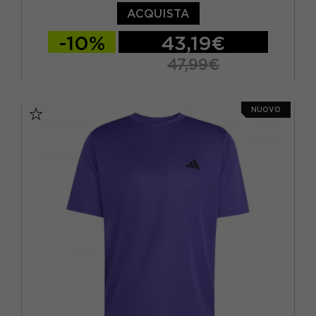
ACQUISTA
-10%
43,19€
47,99€
S
M
L
XL
NUOVO