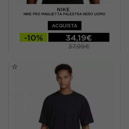
NIKE
7/8 ANNI
(12)
NIKE PRO MAGLIETTA PALESTRA NERO UOMO
8 ANNI
(3)
ACQUISTA
8/10 ANNI
(5)
-10%
34,19€
9 ANNI
(19)
37,99€
L
(301)
S
M
L
XL
M
(300)
S
(299)
XL
(213)
XS
(150)
XXS
(3)