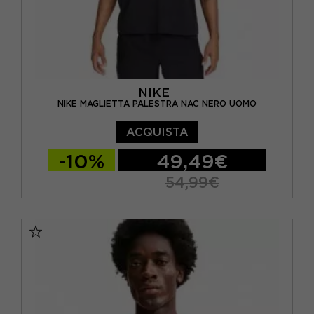
NIKE
NIKE MAGLIETTA PALESTRA NAC NERO UOMO
ACQUISTA
-10%
49,49€
54,99€
S
M
L
XL