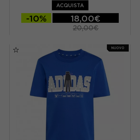
ACQUISTA
-10%
18,00€
20,00€
11-12 ANNI
13-14 ANNI
14-15 ANNI
NUOVO
15-16 A
7-8 ANNI
9-10 ANNI