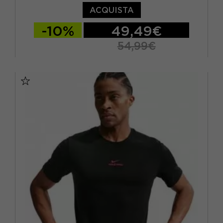
ACQUISTA
-10%
49,49€
54,99€
S
M
L
XL