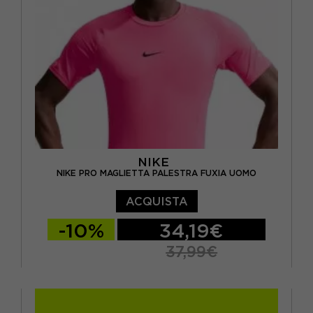
NIKE
NIKE PRO MAGLIETTA PALESTRA FUXIA UOMO
ACQUISTA
-10%
34,19€
37,99€
S
M
L
XL