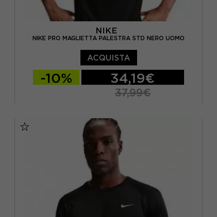
NIKE
NIKE PRO MAGLIETTA PALESTRA STD NERO UOMO
ACQUISTA
-10%
34,19€
37,99€
S
M
L
XL