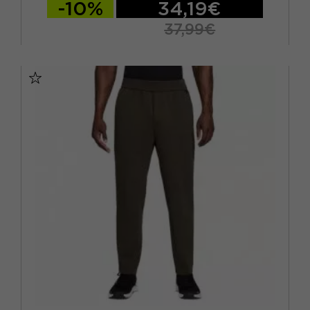
-10%
34,19€
37,99€
S
M
L
XL