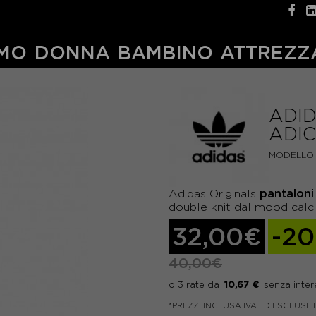
MO
DONNA
BAMBINO
ATTREZZ
ADID
ADI
MODELLO:
pantaloni
Adidas Originals
double knit dal mood calci
32,00€
-2
40,00€
10,67 €
*PREZZI INCLUSA IVA ED ESCLUSE 