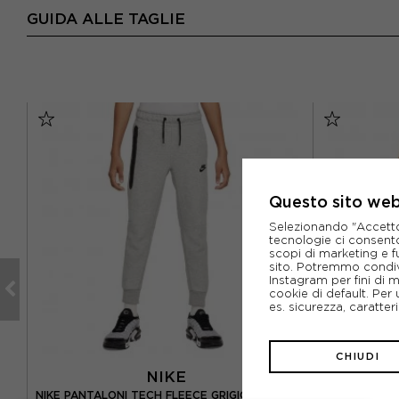
GUIDA ALLE TAGLIE
Questo sito web 
Selezionando "Accetto i
tecnologie ci consenton
scopi di marketing e f
sito. Potremmo condiv
Instagram per fini di 
cookie di default. Per 
es. sicurezza, caratte
CHIUDI
NIKE
N
NIKE PANTALONI TECH FLEECE GRIGIO BAMBINO
NIKE PANTA