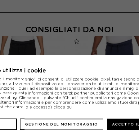
CONSIGLIATI DA NOI
utilizza i cookie
l monitoraggio", ci consenti di utilizzare cookie, pixel, tag e tecnolo
o, attraverso il dispositivo ed il browser da te utilizzati, di monitorar
unzionali, quali ad esempio la personalizzazione di annunci e il migl
idere queste informazioni con terzi: partner pubblicitari come Goo
marketing. Cliccando il pulsante "Chiudi" continuerai la navigazione c
ulteriori informazioni e per comprendere come utilizziamo i tuoi dati p
ristiche carrello e accesso)
clicca qui
GESTIONE DEL MONITORAGGIO
ACCETTO I
NIKE
NIKE
NIKE PANTALONI CON POLSINO
LONI TECH FLEECE NERO BAMBINO