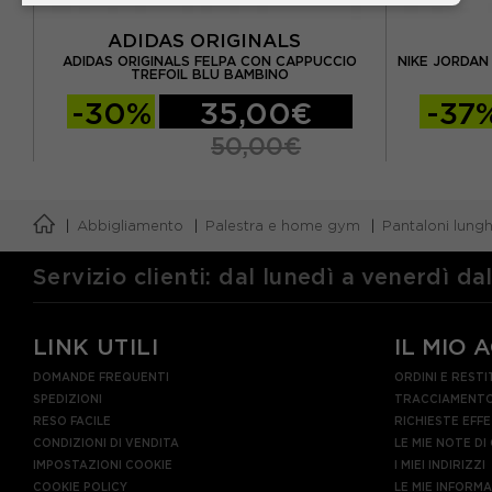
ADIDAS ORIGINALS
PE
ADIDAS ORIGINALS FELPA CON CAPPUCCIO
NIKE JORDAN
TREFOIL BLU BAMBINO
-30%
35,00€
-37
50,00€
Abbigliamento
Palestra e home gym
Pantaloni lungh
Servizio clienti: dal lunedì a venerdì da
LINK UTILI
IL MIO 
DOMANDE FREQUENTI
ORDINI E RESTI
SPEDIZIONI
TRACCIAMENTO
RESO FACILE
RICHIESTE EFF
CONDIZIONI DI VENDITA
LE MIE NOTE DI
IMPOSTAZIONI COOKIE
I MIEI INDIRIZZI
COOKIE POLICY
LE MIE INFORM