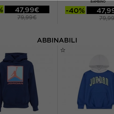
BAMBINO
%
47,99€
-40%
47,9
79,99€
79,9
ABBINABILI