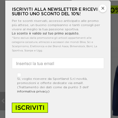
×
-40%
47,99€
-40
ISCRIVITI ALLA NEWSLETTER E RICEVI
SUBITO UNO SCONTO DEL 10%!
79,99€
Per te sconti riservati, accesso anticipato alle promo
più attese, un buono compleanno e tanti consigli per
vivere al meglio la tua passione sportiva.
Lo sconto è valido sul tuo primo acquisto.
*Sono esclusi dalla promozione gli articoli appartenenti alle
categorie calzature, attrezzo e accessori dei mondi Bike, Sci e
Scialpinismo, Elettronica e dei Brand Assos, Birkenstock, Bont, La
Sportiva, Scarpa e Ugg.
Si, voglio ricevere da Sportland S.r.l novità,
promozioni e offerte dedicate via email!.
(Trattamento dei dati come da punto 3 dell'
informativa privacy)
ISCRIVITI