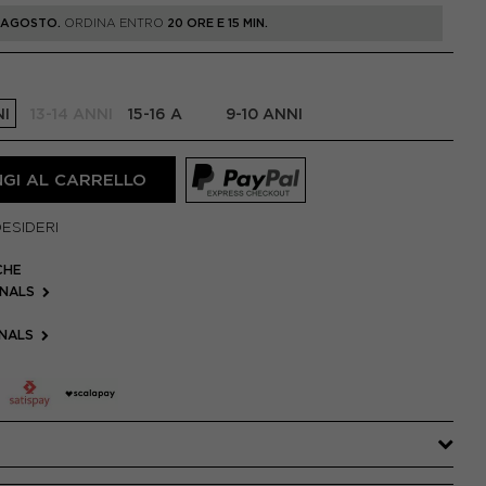
1 AGOSTO.
ORDINA ENTRO
20 ORE E 15 MIN.
NI
13-14 ANNI
15-16 A
9-10 ANNI
GI AL CARRELLO
DESIDERI
CHE
INALS
INALS