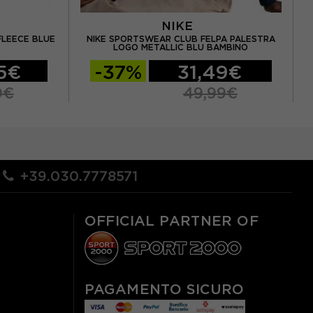
NIKE
FLEECE BLUE
NIKE SPORTSWEAR CLUB FELPA PALESTRA
NI
LOGO METALLIC BLU BAMBINO
5€
-37%
31,49€
0€
49,99€
+39.030.7778571
OFFICIAL PARTNER OF
PAGAMENTO SICURO