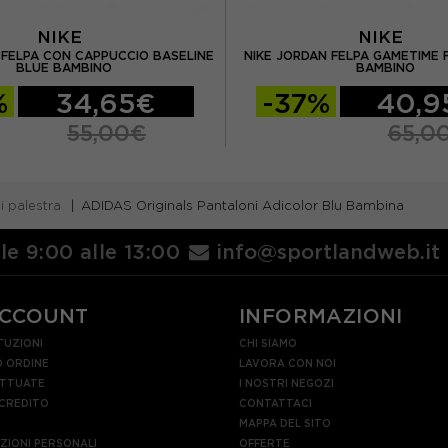
NIKE
NIKE
 FELPA CON CAPPUCCIO BASELINE
NIKE JORDAN FELPA GAMETIME 
BLUE BAMBINO
BAMBINO
%
34,65€
-37%
40,9
55,00€
65,0
i palestra
ADIDAS Originals Pantaloni Adicolor Blu Bambina
lle 9:00 alle 13:00
info@sportlandweb.it
ACCOUNT
INFORMAZIONI
TUZIONI
CHI SIAMO
 ORDINE
LAVORA CON NOI
ETTUATE
I NOSTRI NEGOZI
 CREDITO
CONTATTACI
MAPPA DEL SITO
AZIONI PERSONALI
OFFERTE