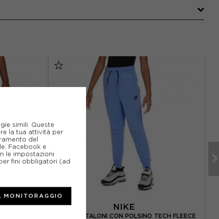
gie simili. Queste
e la tua attività per
ioramento del
gle, Facebook e
on le impostazioni
er fini obbligatori (ad
L MONITORAGGIO
NIKE
 TECH F BLU
NIKE PANTALONI CON POLSINO TECH FLEECE
N