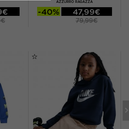
AZZURRO RAGAZZA
9€
-40%
47,99€
9€
79,99€