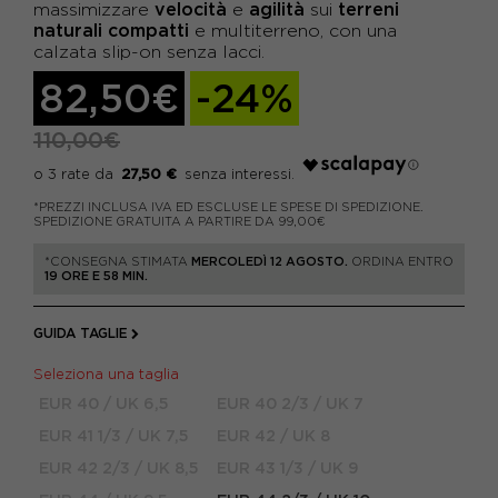
velocità
agilità
terreni
massimizzare
e
sui
naturali compatti
e multiterreno, con una
calzata slip-on senza lacci.
82,50€
-24%
110,00€
27,50 €
*PREZZI INCLUSA IVA ED ESCLUSE LE SPESE DI SPEDIZIONE.
SPEDIZIONE GRATUITA A PARTIRE DA 99,00€
*CONSEGNA STIMATA
MERCOLEDÌ 12 AGOSTO.
ORDINA ENTRO
19 ORE E 58 MIN.
GUIDA TAGLIE
Seleziona una taglia
EUR 40 / UK 6,5
EUR 40 2/3 / UK 7
EUR 41 1/3 / UK 7,5
EUR 42 / UK 8
EUR 42 2/3 / UK 8,5
EUR 43 1/3 / UK 9