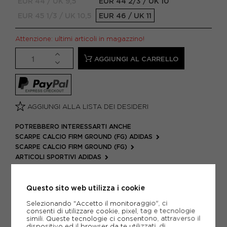
EUR 44 / UK 9,5
EUR 44 2/3 / UK 10
EUR 45 1/3 / UK 10,5
EUR 46 / UK 11
Attenzione: ultimi articoli in magazzino!
AGGIUNGI AL CARRELLO
AGGIUNGI ALLA LISTA DEI DESIDERI
POTREBBERO INTERESSARTI ANCHE
SCARPE CALCIO FIRM GROUND (FG) ADIDAS
SCARPE CALCIO FIRM GROUND (FG)
ARTICOLI SPORTIVI ADIDAS
METODI DI PAGAMENTO
Questo sito web utilizza i cookie
Selezionando "Accetto il monitoraggio", ci
consenti di utilizzare cookie, pixel, tag e tecnologie
PIÙ INFORMAZIONI
simili. Queste tecnologie ci consentono, attraverso il
dispositivo ed il browser da te utilizzati, di