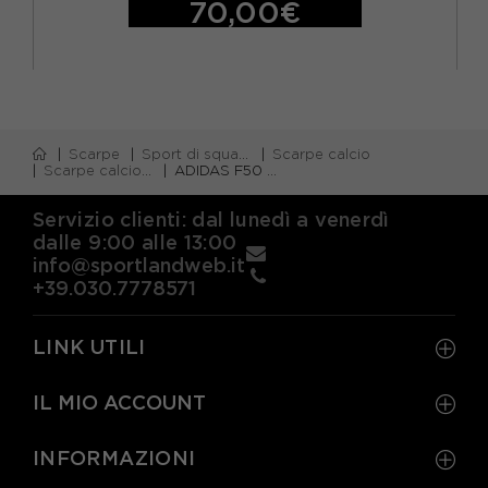
70,00€
Scarpe
Sport di squadra
Scarpe calcio
Scarpe calcio firm ground (fg)
ADIDAS F50 League Ll Fg Mg Ly Bianco Nero Rosso - Scarpe Da Calcio Uomo
Servizio clienti: dal lunedì a venerdì
dalle 9:00 alle 13:00
info@sportlandweb.it
+39.030.7778571
LINK UTILI
IL MIO ACCOUNT
INFORMAZIONI