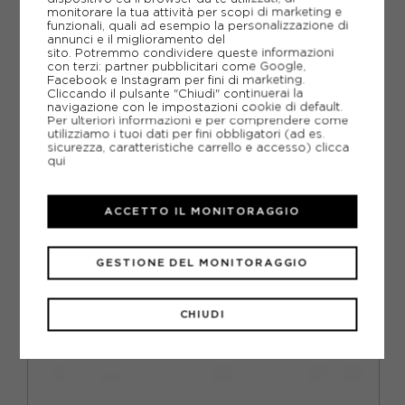
monitorare la tua attività per scopi di marketing e
SCHEDA TECNICA
funzionali, quali ad esempio la personalizzazione di
annunci e il miglioramento del
GUIDA ALLE TAGLIE
sito. Potremmo condividere queste informazioni
con terzi: partner pubblicitari come Google,
Facebook e Instagram per fini di marketing.
DOMANDE FREQUENTI
Cliccando il pulsante "Chiudi" continuerai la
navigazione con le impostazioni cookie di default.
Per ulteriori informazioni e per comprendere come
Come ordinare la taglia giusta?
utilizziamo i tuoi dati per fini obbligatori (ad es.
sicurezza, caratteristiche carrello e accesso)
clicca
qui
Scegli la calzata giusta per le tue scarpe
da calcio
ACCETTO IL MONITORAGGIO
GESTIONE DEL MONITORAGGIO
CONSIGLIATI DA NOI
CHIUDI