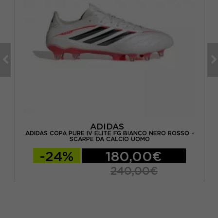
ADIDAS
-
ADIDAS COPA PURE IV ELITE FG BIANCO NERO ROSSO -
AD
SCARPE DA CALCIO UOMO
-24%
180,00€
240,00€