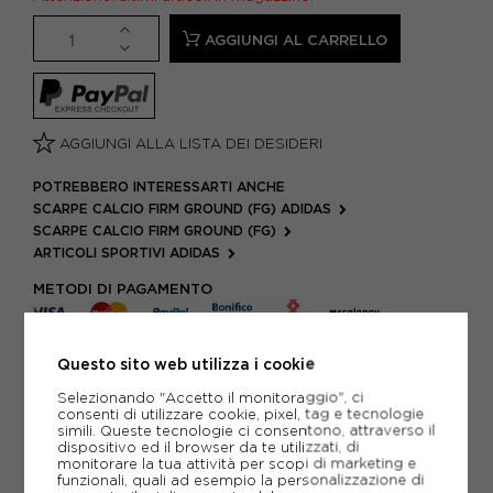
AGGIUNGI AL CARRELLO
AGGIUNGI ALLA LISTA DEI DESIDERI
POTREBBERO INTERESSARTI ANCHE
SCARPE CALCIO FIRM GROUND (FG) ADIDAS
SCARPE CALCIO FIRM GROUND (FG)
ARTICOLI SPORTIVI ADIDAS
METODI DI PAGAMENTO
Questo sito web utilizza i cookie
PIÙ INFORMAZIONI
Selezionando "Accetto il monitoraggio", ci
consenti di utilizzare cookie, pixel, tag e tecnologie
SCHEDA TECNICA
simili. Queste tecnologie ci consentono, attraverso il
dispositivo ed il browser da te utilizzati, di
monitorare la tua attività per scopi di marketing e
GUIDA ALLE TAGLIE
funzionali, quali ad esempio la personalizzazione di