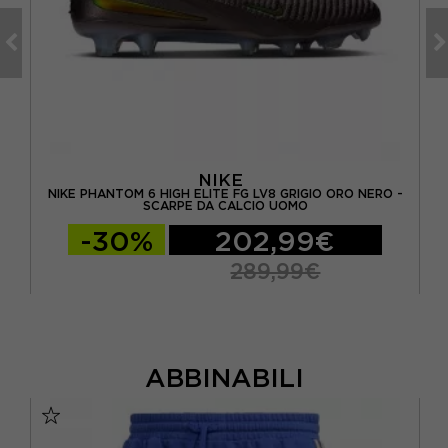
NIKE
-
NIKE PHANTOM 6 HIGH ELITE FG LV8 GRIGIO ORO NERO -
AD
SCARPE DA CALCIO UOMO
-30%
202,99€
289,99€
ABBINABILI