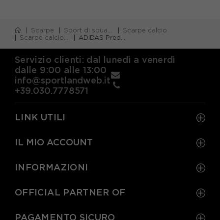
Scarpe
Sport di squadra
Scarpe calcio
Scarpe calcio firm ground (fg)
ADIDAS Predator Pro Fg Ft Sky Blu Giallo - Scarpe Da Calcio Uomo
Servizio clienti: dal lunedì a venerdì
dalle 9:00 alle 13:00
info@sportlandweb.it
+39.030.7778571
LINK UTILI
IL MIO ACCOUNT
INFORMAZIONI
OFFICIAL PARTNER OF
PAGAMENTO SICURO