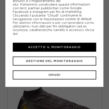
annunci e il miglioramento del
sito. Potremmo condividere queste informazioni
DOMANDE FREQUENTI
con terzi: partner pubblicitari come Google,
Facebook e Instagram per fini di marketing.
Come ordinare la taglia giusta?
Cliccando il pulsante "Chiudi" continuerai la
navigazione con le impostazioni cookie di default.
Per ulteriori informazioni e per comprendere come
utilizziamo i tuoi dati per fini obbligatori (ad es.
Scegli la calzata giusta per le tue scarpe
sicurezza, caratteristiche carrello e accesso)
clicca
da calcio
qui
ACCETTO IL MONITORAGGIO
CONSIGLIATI DA NOI
GESTIONE DEL MONITORAGGIO
CHIUDI