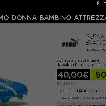
MO
DONNA
BAMBINO
ATTREZZ
PUMA 
BIANC
MODELLO:
10
Sprigiona un potenziale ill
da calcio
Puma Ultra Matc
40,00€
-5
80,00€
13,33 €
*PREZZI INCLUSA IVA ED ESCLUSE 