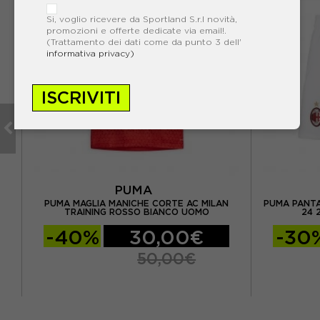
Si, voglio ricevere da Sportland S.r.l novità,
promozioni e offerte dedicate via email!.
(Trattamento dei dati come da punto 3 dell'
informativa privacy)
ISCRIVITI
PUMA
A
PUMA MAGLIA MANICHE CORTE AC MILAN
PUMA PANTA
TRAINING ROSSO BIANCO UOMO
24 
-40%
30,00€
-30
50,00€