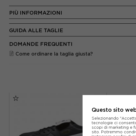
PIÙ INFORMAZIONI
GUIDA ALLE TAGLIE
DOMANDE FREQUENTI
Come ordinare la taglia giusta?
Questo sito web 
Selezionando "Accetto i
tecnologie ci consenton
scopi di marketing e f
sito. Potremmo condiv