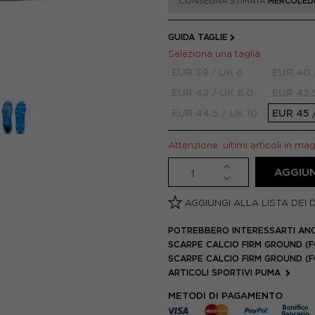
*CONSEGNA STIMATA
MERCOLEDÌ
GUIDA TAGLIE
Seleziona una taglia
EUR 39 / UK 6
EUR 40 
EUR 42 / UK 8.0
EUR 42.5
EUR 44.5 / UK 10
EUR 45 /
Attenzione: ultimi articoli in ma
AGGIUN
AGGIUNGI ALLA LISTA DEI 
POTREBBERO INTERESSARTI AN
SCARPE CALCIO FIRM GROUND (
SCARPE CALCIO FIRM GROUND (
ARTICOLI SPORTIVI PUMA
METODI DI PAGAMENTO