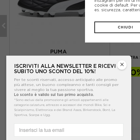
Instagram per fini di 
cookie di default. Per 
es. sicurezza, caratte
CHIUDI
PUMA
O -
PUMA KING TOP FG/AG NERO BIANCO - SCARPE
PUMA ULTRA 
DA CALCIO UOMO
×
ISCRIVITI ALLA NEWSLETTER E RICEVI
-40%
90,00€
-40
SUBITO UNO SCONTO DEL 10%!
Per te sconti riservati, accesso anticipato alle promo
150,00€
più attese, un buono compleanno e tanti consigli per
vivere al meglio la tua passione sportiva.
Lo sconto è valido sul tuo primo acquisto.
*Sono esclusi dalla promozione gli articoli appartenenti alle
categorie calzature, attrezzo e accessori dei mondi Bike, Sci e
Scialpinismo, Elettronica e dei Brand Assos, Birkenstock, Bont, La
Sportiva, Scarpa e Ugg.