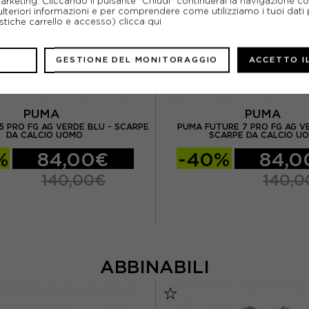
marketing. Cliccando il pulsante "Chiudi" continuerai la navigazione c
ulteriori informazioni e per comprendere come utilizziamo i tuoi dati p
ristiche carrello e accesso)
clicca qui
GESTIONE DEL MONITORAGGIO
ACCETTO I
PUMA
PUMA
5 PRO FG AG VERDE BLU - SCARPE
PUMA FUTURE 7 PRO FG AG V
DA CALCIO UOMO
SCARPE DA CALCIO U
%
84,00€
-40%
84,0
140,00€
140,0
ABBINABILI