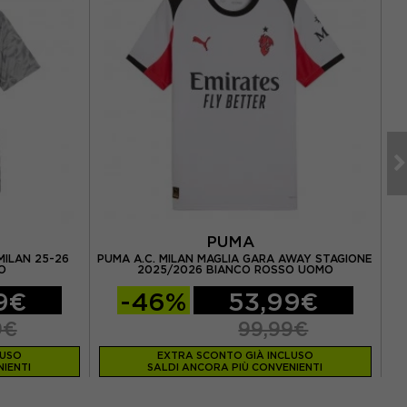
PUMA
MILAN 25-26
PUMA A.C. MILAN MAGLIA GARA AWAY STAGIONE
O
2025/2026 BIANCO ROSSO UOMO
9€
-46%
53,99€
9€
99,99€
LUSO
EXTRA SCONTO GIÀ INCLUSO
IENTI
SALDI ANCORA PIÙ CONVENIENTI