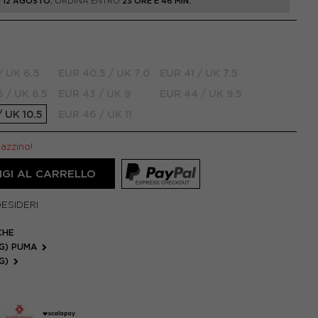
 12 AGOSTO.
ORDINA ENTRO
23 ORE E 46 MIN.
/ UK 6.5
EUR 40.5 / UK 7.0
EUR 41 / UK 7.5
 / UK 8.5
EUR 43 / UK 9
EUR 44 / UK 9.5
 UK 10.5
EUR 46 / UK 11
gazzino!
GI AL CARRELLO
DESIDERI
CHE
FG) PUMA
FG)