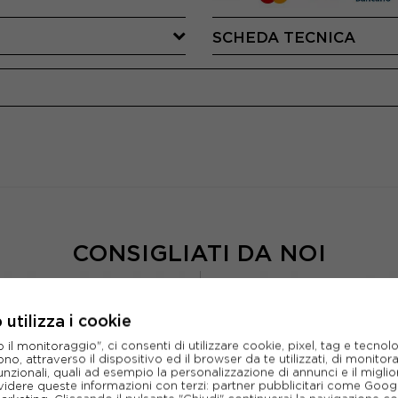
SCHEDA TECNICA
CONSIGLIATI DA NOI
utilizza i cookie
l monitoraggio", ci consenti di utilizzare cookie, pixel, tag e tecnolo
o, attraverso il dispositivo ed il browser da te utilizzati, di monitorar
unzionali, quali ad esempio la personalizzazione di annunci e il migl
idere queste informazioni con terzi: partner pubblicitari come Goo