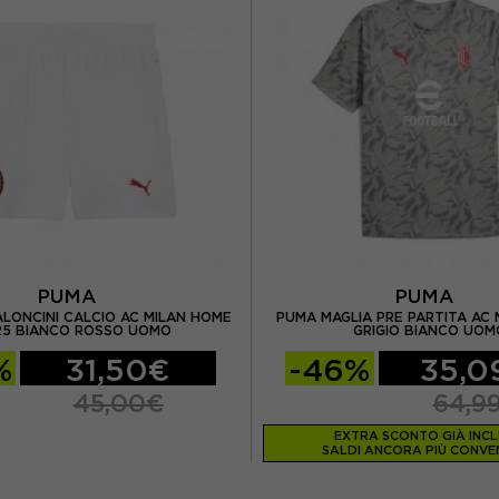
PUMA
PUMA
LONCINI CALCIO AC MILAN HOME
PUMA MAGLIA PRE PARTITA AC 
25 BIANCO ROSSO UOMO
GRIGIO BIANCO UOM
%
31,50€
-46%
35,0
45,00€
64,9
EXTRA SCONTO GIÀ INC
SALDI ANCORA PIÙ CONVEN