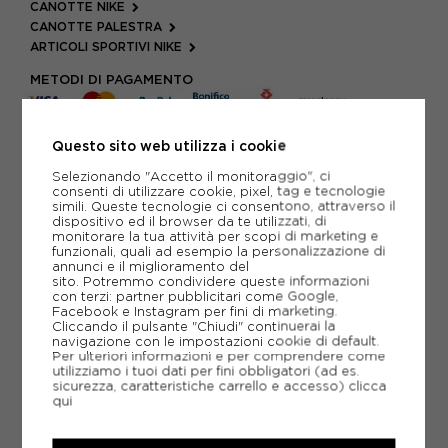
CANOTTE NIKE
CANOTTE PALESTRA
ARTICOLI SPORTIVI NIKE
METODI DI PAGAMENTO
Questo sito web utilizza i cookie
PIÙ INFORMAZIONI
Selezionando "Accetto il monitoraggio", ci
consenti di utilizzare cookie, pixel, tag e tecnologie
SCHEDA TECNICA
simili. Queste tecnologie ci consentono, attraverso il
dispositivo ed il browser da te utilizzati, di
monitorare la tua attività per scopi di marketing e
GUIDA ALLE TAGLIE
funzionali, quali ad esempio la personalizzazione di
annunci e il miglioramento del
sito. Potremmo condividere queste informazioni
con terzi: partner pubblicitari come Google,
CONSIGLIATI DA NOI
Facebook e Instagram per fini di marketing.
Cliccando il pulsante "Chiudi" continuerai la
navigazione con le impostazioni cookie di default.
Per ulteriori informazioni e per comprendere come
utilizziamo i tuoi dati per fini obbligatori (ad es.
sicurezza, caratteristiche carrello e accesso)
clicca
qui