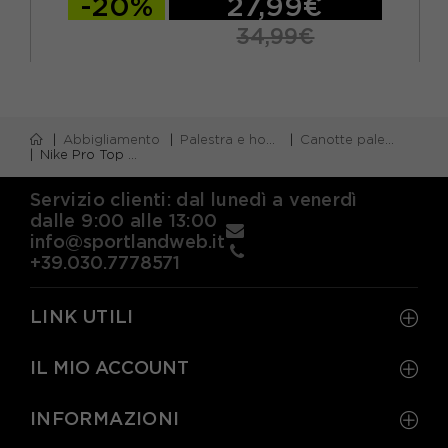
-20%
27,99€
34,99€
Abbigliamento
Palestra e home gym
Canotte palestra
Nike Pro Top Palestra Nero Donna
Servizio clienti: dal lunedì a venerdì
dalle 9:00 alle 13:00
info@sportlandweb.it
+39.030.7778571
LINK UTILI
IL MIO ACCOUNT
INFORMAZIONI