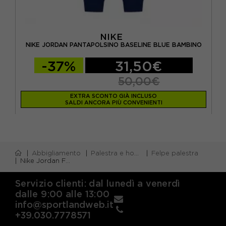
NIKE
 -
NI
NIKE JORDAN PANTAPOLSINO BASELINE BLUE BAMBINO
-37%
31,50€
50,00€
EXTRA SCONTO GIÀ INCLUSO
SALDI ANCORA PIÙ CONVENIENTI
Abbigliamento
Palestra e home gym
Felpe palestra
Nike Jordan Felpa Gametime Fleece Blue Bambino
Servizio clienti: dal lunedì a venerdì
dalle 9:00 alle 13:00
info@sportlandweb.it
+39.030.7778571