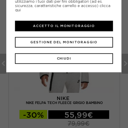
utilizziamo i tuoi dati per fini obbligatori (ad es.
sicurezza, caratteristiche carrello e accesso)
clicca
qui
ACCETTO IL MONITORAGGIO
GESTIONE DEL MONITORAGGIO
CHIUDI
NIKE
NIKE FELPA TECH FLEECE GRIGIO BAMBINO
-30%
55,99€
79,99€