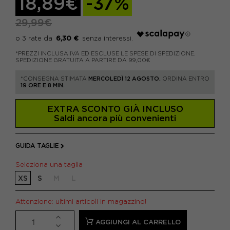
18,89€
-37%
29,99€
6,30 €
*PREZZI INCLUSA IVA ED ESCLUSE LE SPESE DI SPEDIZIONE.
SPEDIZIONE GRATUITA A PARTIRE DA 99,00€
*CONSEGNA STIMATA
MERCOLEDÌ 12 AGOSTO.
ORDINA ENTRO
19 ORE E 8 MIN.
EXTRA SCONTO GIÀ INCLUSO
Saldi ancora più convenienti
GUIDA TAGLIE
Seleziona una taglia
XS
S
M
L
Attenzione: ultimi articoli in magazzino!
AGGIUNGI AL CARRELLO