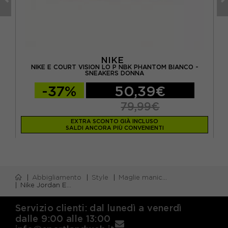
NIKE
NIKE E COURT VISION LO P NBK PHANTOM BIANCO -
N
SNEAKERS DONNA
-37%
50,39€
79,99€
EXTRA SCONTO GIÀ INCLUSO
SALDI ANCORA PIÙ CONVENIENTI
Abbigliamento
Style
Maglie manica corta
Nike Jordan Essentials T-Shirt Logo Nero Bianco Donna
Servizio clienti: dal lunedì a venerdì
dalle 9:00 alle 13:00