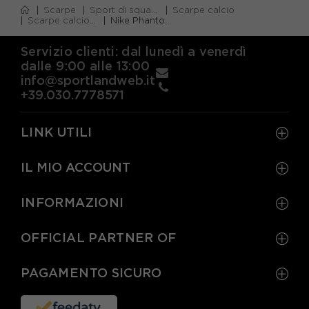
Scarpe
Sport di squadra
Scarpe calcio
Scarpe calcio firm ground (fg)
Nike Phantom 6 High Pro Fg Blu Rosa Bianco - Scarpe Da Calcio Uomo
Servizio clienti: dal lunedì a venerdì
dalle 9:00 alle 13:00
info@sportlandweb.it
+39.030.7778571
LINK UTILI
IL MIO ACCOUNT
INFORMAZIONI
OFFICIAL PARTNER OF
PAGAMENTO SICURO