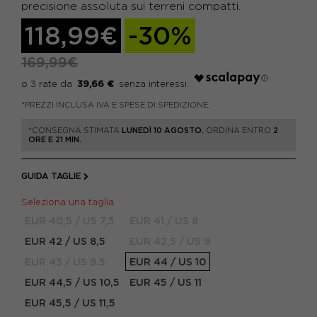
precisione assoluta sui terreni compatti.
118,99€
-30%
169,99€
39,66 €
*PREZZI INCLUSA IVA E SPESE DI SPEDIZIONE.
*CONSEGNA STIMATA
LUNEDÌ 10 AGOSTO.
ORDINA ENTRO
2
ORE E 21 MIN.
GUIDA TAGLIE
Seleziona una taglia
EUR 40,5 / US 7,5
EUR 41 / US 8
EUR 42 / US 8,5
EUR 42,5 / US 9
EUR 43 / US 9.5
EUR 44 / US 10
EUR 44,5 / US 10,5
EUR 45 / US 11
EUR 45,5 / US 11,5