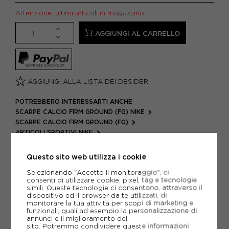
Attenzione: ultimi articoli in magazzino!
AGGIUNGI AL CARRELLO
AGGIUNGI ALLA LISTA DEI DESIDERI
POTREBBERO INTERESSARTI ANCHE
SCARPE CALCIO FIRM GROUND (FG) NIKE
SCARPE CALCIO FIRM GROUND (FG)
ARTICOLI SPORTIVI NIKE
METODI DI PAGAMENTO
Questo sito web utilizza i cookie
Selezionando "Accetto il monitoraggio", ci
consenti di utilizzare cookie, pixel, tag e tecnologie
simili. Queste tecnologie ci consentono, attraverso il
PIÙ INFORMAZIONI
dispositivo ed il browser da te utilizzati, di
monitorare la tua attività per scopi di marketing e
SCHEDA TECNICA
funzionali, quali ad esempio la personalizzazione di
annunci e il miglioramento del
sito. Potremmo condividere queste informazioni