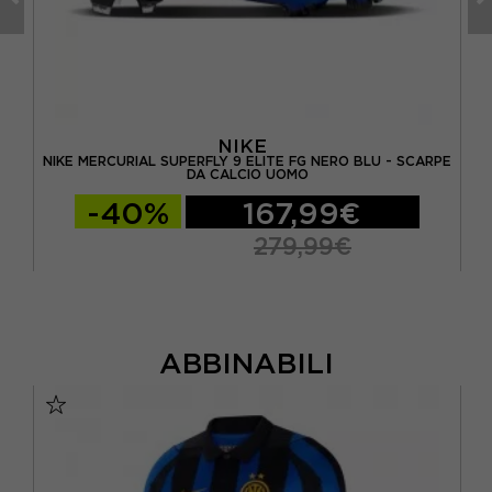
NIKE
-
NIKE MERCURIAL SUPERFLY 9 ELITE FG NERO BLU - SCARPE
NI
DA CALCIO UOMO
-40%
167,99€
279,99€
ABBINABILI