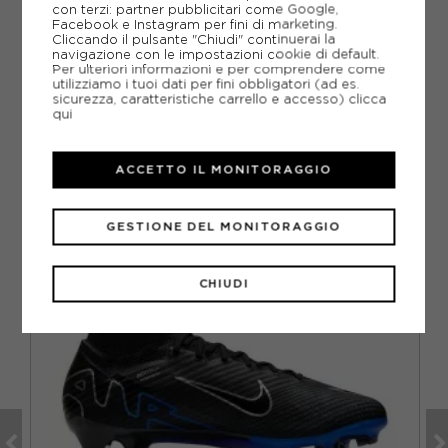
GUIDA ALLE TAGLIE
con terzi: partner pubblicitari come Google,
Facebook e Instagram per fini di marketing.
Cliccando il pulsante "Chiudi" continuerai la
DOMANDE FREQUENTI
navigazione con le impostazioni cookie di default.
Per ulteriori informazioni e per comprendere come
Come ordinare la taglia giusta?
utilizziamo i tuoi dati per fini obbligatori (ad es.
sicurezza, caratteristiche carrello e accesso)
clicca
qui
ACCETTO IL MONITORAGGIO
CONSIGLIATI DA NOI
GESTIONE DEL MONITORAGGIO
CHIUDI