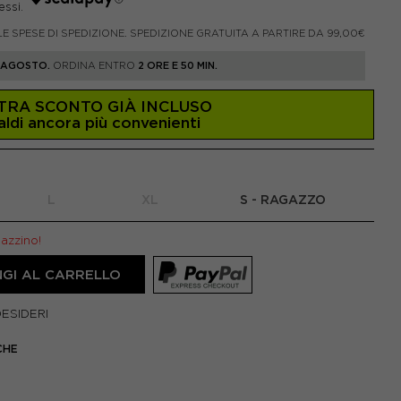
LE SPESE DI SPEDIZIONE. SPEDIZIONE GRATUITA A PARTIRE DA 99,00€
1 AGOSTO.
ORDINA ENTRO
2 ORE E 50 MIN.
TRA SCONTO GIÀ INCLUSO
aldi ancora più convenienti
L
XL
S - RAGAZZO
gazzino!
GI AL CARRELLO
DESIDERI
CHE