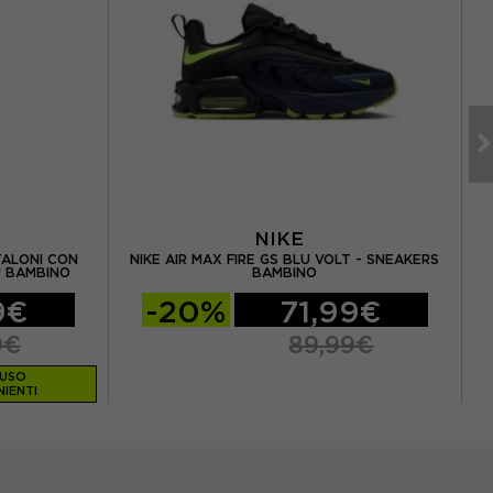
NIKE
TALONI CON
NIKE AIR MAX FIRE GS BLU VOLT - SNEAKERS
U BAMBINO
BAMBINO
9€
-20%
71,99€
9€
89,99€
LUSO
IENTI