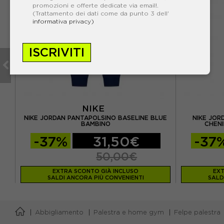
promozioni e offerte dedicate via email!.
(Trattamento dei dati come da punto 3 dell'
informativa privacy)
ISCRIVITI
NIKE
NIKE JORDAN PANTAPOLSINO BASELINE BLUE
NIKE JOR
BAMBINO
CHENI
-37%
31,50€
-37
50,00€
EXTRA SCONTO GIÀ INCLUSO
EXT
SALDI ANCORA PIÙ CONVENIENTI
SALD
Abbigliamento
Palestra e home gym
Felpe palestra