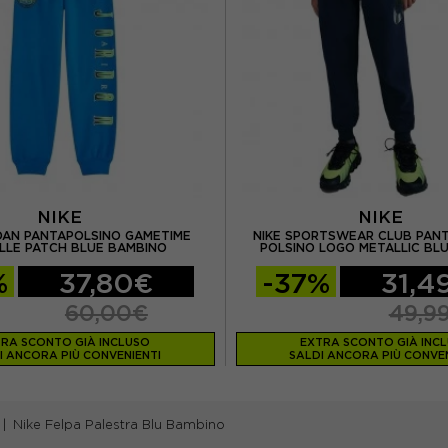
NIKE
NIKE
DAN PANTAPOLSINO GAMETIME
NIKE SPORTSWEAR CLUB PAN
LLE PATCH BLUE BAMBINO
POLSINO LOGO METALLIC BL
%
37,80€
-37%
31,4
60,00€
49,9
RA SCONTO GIÀ INCLUSO
EXTRA SCONTO GIÀ INC
I ANCORA PIÙ CONVENIENTI
SALDI ANCORA PIÙ CONVEN
Nike Felpa Palestra Blu Bambino