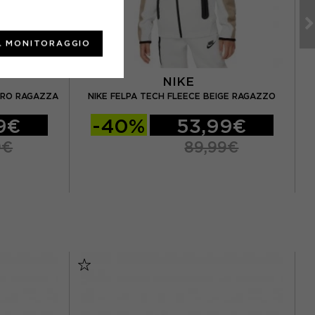
L MONITORAGGIO
NIKE
RRO RAGAZZA
NIKE FELPA TECH FLEECE BEIGE RAGAZZO
9€
-40%
53,99€
9€
89,99€