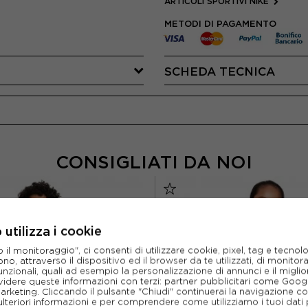
ARTICOLI SPORTIVI NIKE
METODI DI PAGAMENTO
SCHEDA TECNICA
CONSIGLIATI DA NOI
utilizza i cookie
l monitoraggio", ci consenti di utilizzare cookie, pixel, tag e tecnolo
o, attraverso il dispositivo ed il browser da te utilizzati, di monitorar
unzionali, quali ad esempio la personalizzazione di annunci e il migl
idere queste informazioni con terzi: partner pubblicitari come Goo
marketing. Cliccando il pulsante "Chiudi" continuerai la navigazione c
ulteriori informazioni e per comprendere come utilizziamo i tuoi dati p