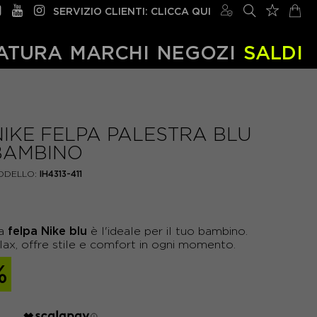
SERVIZIO CLIENTI: CLICCA QUI
ATURA
MARCHI
NEGOZI
SALDI
NIKE FELPA PALESTRA BLU
BAMBINO
ODELLO:
IH4313-411
felpa Nike blu
ta
è l'ideale per il tuo bambino.
relax, offre stile e comfort in ogni momento.
%