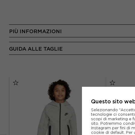
PIÙ INFORMAZIONI
GUIDA ALLE TAGLIE
Questo sito web 
Selezionando "Accetto i
tecnologie ci consenton
scopi di marketing e f
sito. Potremmo condiv
Instagram per fini di 
cookie di default. Per 