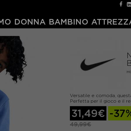
MO
DONNA
BAMBINO
ATTREZZ
M
Versatile e comoda, ques
Perfetta per il gioco e il 
31,49€
-37
49,99€