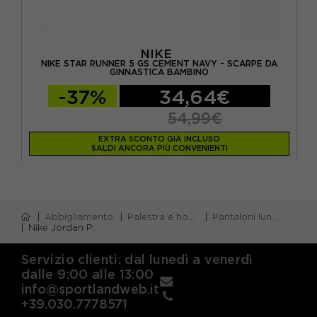
NIKE
A
NIKE STAR RUNNER 5 GS CEMENT NAVY - SCARPE DA
N
GINNASTICA BAMBINO
-37%
34,64€
54,99€
EXTRA SCONTO GIÀ INCLUSO
SALDI ANCORA PIÙ CONVENIENTI
Abbigliamento
Palestra e home gym
Pantaloni lunghi palestra
Nike Jordan Pantapolsino Baseline Blue Bambino
Servizio clienti: dal lunedì a venerdì
dalle 9:00 alle 13:00
info@sportlandweb.it
+39.030.7778571