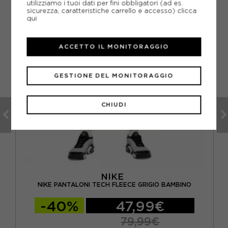
utilizziamo i tuoi dati per fini obbligatori (ad es.
sicurezza, caratteristiche carrello e accesso)
clicca
qui
ACCETTO IL MONITORAGGIO
GESTIONE DEL MONITORAGGIO
CHIUDI
NIKE
GIO
NIKE PANTALONI TECH FLEECE GRIGIO BAMBINO
-40%
47,99€
79,99€