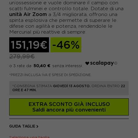
un’ossessione e vuole dominare il campo con
scatti fulminei e controllo totale. Dotate di una
unità Air Zoom
a 3/4 migliorata, offrono una
spinta esplosiva che permette di superare le
difese con agilità e potenza, rendendole le
Mercurial più reattive di sempre.
151,19€
-46%
279,99€
50,40 €
*PREZZI INCLUSA IVA E SPESE DI SPEDIZIONE.
*CONSEGNA STIMATA
GIOVEDÌ 13 AGOSTO.
ORDINA ENTRO
22
ORE E 47 MIN.
EXTRA SCONTO GIÀ INCLUSO
Saldi ancora più convenienti
GUIDA TAGLIE
Seleziona una taglia