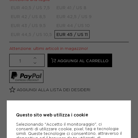
EUR 40,5 / US 7,5
EUR 41 / US 8
EUR 42 / US 8,5
EUR 42,5 / US 9
EUR 43 / US 9.5
EUR 44 / US 10
EUR 44,5 / US 10,5
EUR 45 / US 11
Attenzione: ultimi articoli in magazzino!
AGGIUNGI AL CARRELLO
AGGIUNGI ALLA LISTA DEI DESIDERI
POTREBBERO INTERESSARTI ANCHE
SCARPE CALCIO FIRM GROUND (FG) NIKE
SCARPE CALCIO FIRM GROUND (FG)
Questo sito web utilizza i cookie
ARTICOLI SPORTIVI NIKE
Selezionando "Accetto il monitoraggio", ci
consenti di utilizzare cookie, pixel, tag e tecnologie
METODI DI PAGAMENTO
simili. Queste tecnologie ci consentono, attraverso il