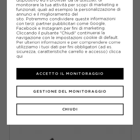
dispositivo ed il browser da te utilizzati, di
monitorare la tua attività per scopi di marketing e
funzionali, quali ad esempio la personalizzazione di
annunci e il miglioramento del
PIÙ INFORMAZIONI
sito. Potremmo condividere queste informazioni
con terzi: partner pubblicitari come Google,
Facebook e Instagram per fini di marketing.
SCHEDA TECNICA
Cliccando il pulsante "Chiudi" continuerai la
navigazione con le impostazioni cookie di default.
Per ulteriori informazioni e per comprendere come
GUIDA ALLE TAGLIE
utilizziamo i tuoi dati per fini obbligatori (ad es.
sicurezza, caratteristiche carrello e accesso)
clicca
qui
DOMANDE FREQUENTI
Come ordinare la taglia giusta?
ACCETTO IL MONITORAGGIO
GESTIONE DEL MONITORAGGIO
CONSIGLIATI DA NOI
CHIUDI