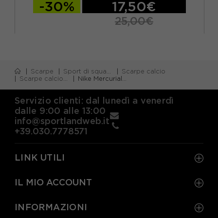
-30%
17,50€
25,00€
Scarpe
Sport di squadra
Scarpe calcio
Scarpe calcio firm ground (fg)
Nike Mercurial Superfly 10 Elite Fg Lime Volt - Scarpe Da Calcio Uomo
Servizio clienti: dal lunedì a venerdì
dalle 9:00 alle 13:00
info@sportlandweb.it
+39.030.7778571
LINK UTILI
IL MIO ACCOUNT
INFORMAZIONI