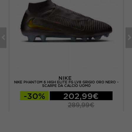
NIKE
-
NIKE PHANTOM 6 HIGH ELITE FG LV8 GRIGIO ORO NERO -
AD
SCARPE DA CALCIO UOMO
-30%
202,99€
289,99€