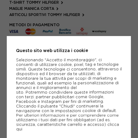
T-SHIRT TOMMY HILFIGER
MAGLIE MANICA CORTA
ARTICOLI SPORTIVI TOMMY HILFIGER
METODI DI PAGAMENTO
PIÙ INFORMAZIONI
Questo sito web utilizza i cookie
Selezionando "Accetto il monitoraggio", ci
SCHEDA TECNICA
consenti di utilizzare cookie, pixel, tag e tecnologie
simili. Queste tecnologie ci consentono, attraverso il
dispositivo ed il browser da te utilizzati, di
GUIDA ALLE TAGLIE
monitorare la tua attività per scopi di marketing e
funzionali, quali ad esempio la personalizzazione di
annunci e il miglioramento del
sito. Potremmo condividere queste informazioni
CONSIGLIATI DA NOI
con terzi: partner pubblicitari come Google,
Facebook e Instagram per fini di marketing.
Cliccando il pulsante "Chiudi" continuerai la
navigazione con le impostazioni cookie di default.
Per ulteriori informazioni e per comprendere come
utilizziamo i tuoi dati per fini obbligatori (ad es.
sicurezza, caratteristiche carrello e accesso)
clicca
qui