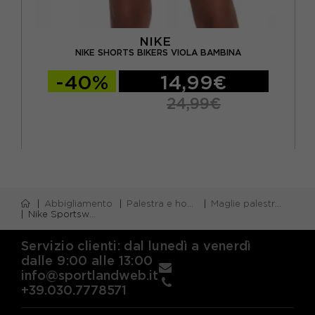
NIKE
ILLA
NIKE SHORTS BIKERS VIOLA BAMBINA
-40%
14,99€
24,99€
Abbigliamento
Palestra e home gym
Maglie palestra m/corta
Nike Sportswear Maglietta Palestra Lilla Bambina
Servizio clienti: dal lunedì a venerdì
dalle 9:00 alle 13:00
info@sportlandweb.it
+39.030.7778571