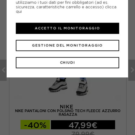
utilizziamo i tuoi dati per fini obbligatori (ad es.
sicurezza, caratteristiche carrello e accesso)
clicca
qui
ACCETTO IL MONITORAGGIO
GESTIONE DEL MONITORAGGIO
CHIUDI
NIKE
GIO
NIKE PANTALONI CON POLSINO TECH FLEECE AZZURRO
RAGAZZA
-40%
47,99€
79,99€