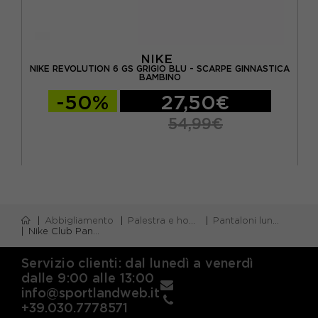
NIKE
NIKE REVOLUTION 6 GS GRIGIO BLU - SCARPE GINNASTICA
BINO
BAMBINO
-50%
27,50€
54,99€
Abbigliamento
Palestra e home gym
Pantaloni lunghi palestra
Nike Club Pantaloni Con Polsino Grigio Bambino
Servizio clienti: dal lunedì a venerdì
dalle 9:00 alle 13:00
info@sportlandweb.it
+39.030.7778571