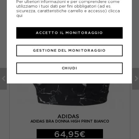
Per ulteriori informazioni e per comprendere come
utilizziamo i tuoi dati per fini obbligatori (ad es.
sicurezza, caratteristiche carrello e accesso)
clicca
qui
ACCETTO IL MONITORAGGIO
GESTIONE DEL MONITORAGGIO
CHIUDI
ADIDAS
ADIDAS BRA DONNA HIGH PRINT BIANCO
64,95€