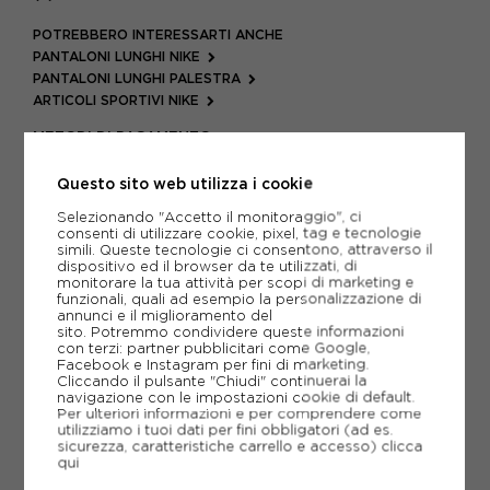
POTREBBERO INTERESSARTI ANCHE
PANTALONI LUNGHI NIKE
PANTALONI LUNGHI PALESTRA
ARTICOLI SPORTIVI NIKE
METODI DI PAGAMENTO
Questo sito web utilizza i cookie
Selezionando "Accetto il monitoraggio", ci
PIÙ INFORMAZIONI
consenti di utilizzare cookie, pixel, tag e tecnologie
simili. Queste tecnologie ci consentono, attraverso il
dispositivo ed il browser da te utilizzati, di
SCHEDA TECNICA
monitorare la tua attività per scopi di marketing e
funzionali, quali ad esempio la personalizzazione di
GUIDA ALLE TAGLIE
annunci e il miglioramento del
sito. Potremmo condividere queste informazioni
con terzi: partner pubblicitari come Google,
Facebook e Instagram per fini di marketing.
Cliccando il pulsante "Chiudi" continuerai la
CONSIGLIATI DA NOI
navigazione con le impostazioni cookie di default.
Per ulteriori informazioni e per comprendere come
utilizziamo i tuoi dati per fini obbligatori (ad es.
sicurezza, caratteristiche carrello e accesso)
clicca
qui