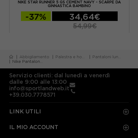
A
NIKE STAR RUNNER 5 GS CEMENT NAVY - SCARPE DA
N
GINNASTICA BAMBINO
-37%
34,64€
54,99€
Abbigliamento
Palestra e home gym
Pantaloni lunghi palestra
Nike Pantaloni Con Polsino Blu Bambino
Servizio clienti: dal lunedì a venerdì
dalle 9:00 alle 13:00
info@sportlandweb.it
+39.030.7778571
LINK UTILI
IL MIO ACCOUNT